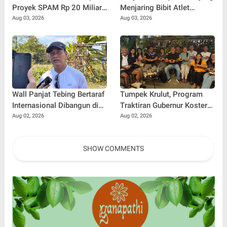
Proyek SPAM Rp 20 Miliar,
Menjaring Bibit Atlet
Pasokan Air Banyuning dan
Baseball Muda Buleleng
Aug 03, 2026
Aug 03, 2026
Petandakan Ditarget Lebih
Stabil
Wall Panjat Tebing Bertaraf
Tumpek Krulut, Program
Internasional Dibangun di
Traktiran Gubernur Koster
Buleleng, Dukung Sport
Dongkrak Omzet UMKM
Aug 02, 2026
Aug 02, 2026
Tourism Bali
Kuliner Buleleng
SHOW COMMENTS