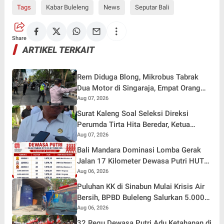
Tags
Kabar Buleleng
News
Seputar Bali
Share
ARTIKEL TERKAIT
Rem Diduga Blong, Mikrobus Tabrak
Dua Motor di Singaraja, Empat Orang
Terluka
Aug 07, 2026
Surat Kaleng Soal Seleksi Direksi
Perumda Tirta Hita Beredar, Ketua
Pansel: Kenapa Tidak Gunakan Masa
Aug 07, 2026
Sanggah?
Bali Mandara Dominasi Lomba Gerak
Jalan 17 Kilometer Dewasa Putri HUT
RI ke-81 di Buleleng
Aug 06, 2026
Puluhan KK di Sinabun Mulai Krisis Air
Bersih, BPBD Buleleng Salurkan 5.000
Liter Air dan Siaga Hadapi Dampak
Aug 06, 2026
Kemarau
32 Regu Dewasa Putri Adu Ketahanan di