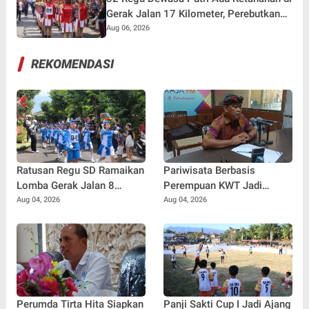
Gerak Jalan 17 Kilometer, Perebutkan
Hadiah Rp82,5 Juta pada HUT RI ke-81
Aug 06, 2026
REKOMENDASI
Ratusan Regu SD Ramaikan
Pariwisata Berbasis
Lomba Gerak Jalan 8
Perempuan KWT Jadi
Kilometer di Buleleng
Motor Penggerak Ekonomi
Aug 04, 2026
Aug 04, 2026
Desa Panji
Perumda Tirta Hita Siapkan
Panji Sakti Cup I Jadi Ajang