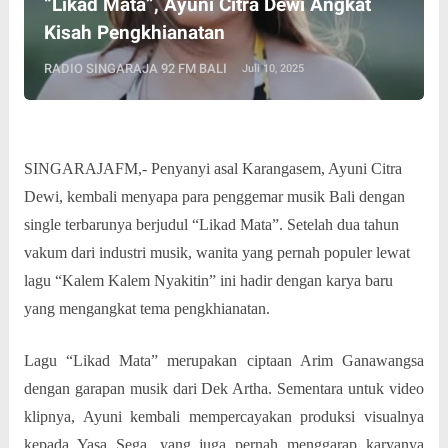
“Likad Mata”, Ayuni Citra Dewi Angkat
Kisah Pengkhianatan
RADIO SINGARAJA 92 FM BALI
Juli 10, 2025
SINGARAJAFM,- Penyanyi asal Karangasem, Ayuni Citra
Dewi, kembali menyapa para penggemar musik Bali dengan
single terbarunya berjudul “Likad Mata”. Setelah dua tahun
vakum dari industri musik, wanita yang pernah populer lewat
lagu “Kalem Kalem Nyakitin” ini hadir dengan karya baru
yang mengangkat tema pengkhianatan.
Lagu “Likad Mata” merupakan ciptaan Arim Ganawangsa
dengan garapan musik dari Dek Artha. Sementara untuk video
klipnya, Ayuni kembali mempercayakan produksi visualnya
kepada Yasa Sega, yang juga pernah menggarap karyanya