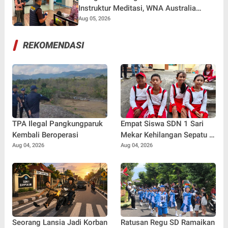
Instruktur Meditasi, WNA Australia
Dideportasi Imigrasi Singaraja
Aug 05, 2026
REKOMENDASI
TPA Ilegal Pangkungparuk
Empat Siswa SDN 1 Sari
Kembali Beroperasi
Mekar Kehilangan Sepatu di
Tengah Lomba, Tetap
Aug 04, 2026
Aug 04, 2026
Tempuh 7 Kilometer Demi
Merah Putih
Seorang Lansia Jadi Korban
Ratusan Regu SD Ramaikan