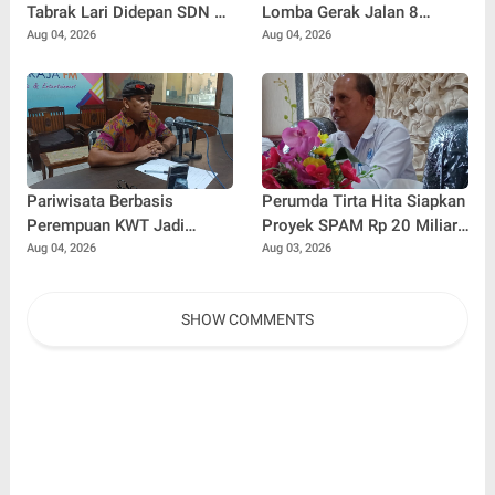
Tabrak Lari Didepan SDN 1
Lomba Gerak Jalan 8
Banyuasri, Polisi Buru
Kilometer di Buleleng
Aug 04, 2026
Aug 04, 2026
Pengendara
Pariwisata Berbasis
Perumda Tirta Hita Siapkan
Perempuan KWT Jadi
Proyek SPAM Rp 20 Miliar,
Motor Penggerak Ekonomi
Pasokan Air Banyuning dan
Aug 04, 2026
Aug 03, 2026
Desa Panji
Petandakan Ditarget Lebih
Stabil
SHOW COMMENTS