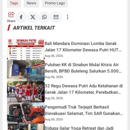
Tags
News
Promo Lagu
Share
ARTIKEL TERKAIT
Bali Mandara Dominasi Lomba Gerak
Jalan 17 Kilometer Dewasa Putri HUT
RI ke-81 di Buleleng
Aug 06, 2026
Puluhan KK di Sinabun Mulai Krisis Air
Bersih, BPBD Buleleng Salurkan 5.000
Liter Air dan Siaga Hadapi Dampak
Aug 06, 2026
Kemarau
32 Regu Dewasa Putri Adu Ketahanan di
Gerak Jalan 17 Kilometer, Perebutkan
Hadiah Rp82,5 Juta pada HUT RI ke-81
Aug 06, 2026
Pengemudi Truk Terjepit Berhasil
Dievakuasi Selamat, Tim SAR Gunakan
Teknik Khusus
Aug 06, 2026
Diduga Gelar Yoga Retreat dan Jadi