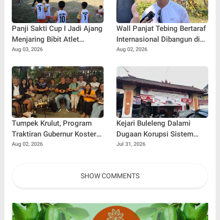
Panji Sakti Cup I Jadi Ajang
Wall Panjat Tebing Bertaraf
Menjaring Bibit Atlet
Internasional Dibangun di
Baseball Muda Buleleng
Buleleng, Dukung Sport
Aug 03, 2026
Aug 02, 2026
Tourism Bali
Tumpek Krulut, Program
Kejari Buleleng Dalami
Traktiran Gubernur Koster
Dugaan Korupsi Sistem
Dongkrak Omzet UMKM
Elektronik Perumda Pasar,
Aug 02, 2026
Jul 31, 2026
Kuliner Buleleng
Dua Lokasi Digeledah
SHOW COMMENTS