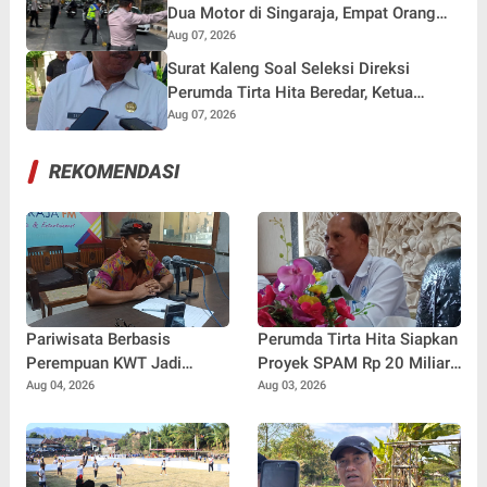
Dua Motor di Singaraja, Empat Orang
Terluka
Aug 07, 2026
Surat Kaleng Soal Seleksi Direksi
Perumda Tirta Hita Beredar, Ketua
Pansel: Kenapa Tidak Gunakan Masa
Aug 07, 2026
Sanggah?
REKOMENDASI
Pariwisata Berbasis
Perumda Tirta Hita Siapkan
Perempuan KWT Jadi
Proyek SPAM Rp 20 Miliar,
Motor Penggerak Ekonomi
Pasokan Air Banyuning dan
Aug 04, 2026
Aug 03, 2026
Desa Panji
Petandakan Ditarget Lebih
Stabil