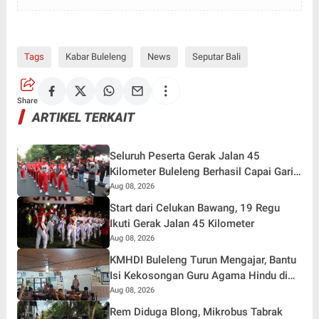
Tags
Kabar Buleleng
News
Seputar Bali
Share
ARTIKEL TERKAIT
Seluruh Peserta Gerak Jalan 45
Kilometer Buleleng Berhasil Capai Garis
Finish
Aug 08, 2026
Start dari Celukan Bawang, 19 Regu
Ikuti Gerak Jalan 45 Kilometer
Aug 08, 2026
KMHDI Buleleng Turun Mengajar, Bantu
Isi Kekosongan Guru Agama Hindu di
SD Negeri 4 Panji
Aug 08, 2026
Rem Diduga Blong, Mikrobus Tabrak