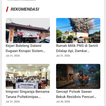
REKOMENDASI
Kejari Buleleng Dalami
Rumah Milik PNS di Seririt
Dugaan Korupsi Sistem
Dilalap Api, Damkar
Elektronik Perumda Pasar,
Buleleng Berjibaku Selama
Jul 31, 2026
Jul 31, 2026
Dua Lokasi Digeledah
Dua Jam Padamkan
Kebakaran
Imigrasi Singaraja Bersama
Gercep! Polsek Sawan
Taruna Poltekimipas
Bekuk Residivis Pencuri
Edukasi Ratusan Pelajar
Dua Ekor Ayam Kurang dari
Jul 31, 2026
Jul 30, 2026