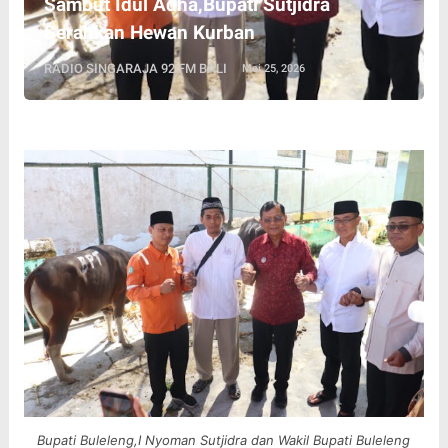
Sambut Idul Adha,Bupati Sutjidra
Serahkan Hewan Kurban
RADIO SINGARAJA 92 FM BALI
Mei 25, 2026
Bupati Buleleng,I Nyoman Sutjidra dan Wakil Bupati Buleleng