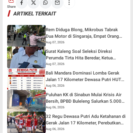
Share
ARTIKEL TERKAIT
Rem Diduga Blong, Mikrobus Tabrak
Dua Motor di Singaraja, Empat Orang
Terluka
Aug 07, 2026
Surat Kaleng Soal Seleksi Direksi
Perumda Tirta Hita Beredar, Ketua
Pansel: Kenapa Tidak Gunakan Masa
Aug 07, 2026
Sanggah?
Bali Mandara Dominasi Lomba Gerak
Jalan 17 Kilometer Dewasa Putri HUT
RI ke-81 di Buleleng
Aug 06, 2026
Puluhan KK di Sinabun Mulai Krisis Air
Bersih, BPBD Buleleng Salurkan 5.000
Liter Air dan Siaga Hadapi Dampak
Aug 06, 2026
Kemarau
32 Regu Dewasa Putri Adu Ketahanan di
Gerak Jalan 17 Kilometer, Perebutkan
Hadiah Rp82,5 Juta pada HUT RI ke-81
Aug 06, 2026