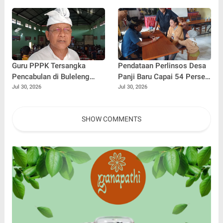
Melalui Program Si Raja
24 Jam
Cerdas
Guru PPPK Tersangka
Pendataan Perlinsos Desa
Pencabulan di Buleleng
Panji Baru Capai 54 Persen,
Diberhentikan Sementara
Sekwan Bali Minta Kadus
Jul 30, 2026
Jul 30, 2026
Jemput Bola Door to Door
SHOW COMMENTS