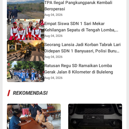
TPA Ilegal Pangkungparuk Kembali
Beroperasi
Aug 04, 2026
Empat Siswa SDN 1 Sari Mekar
Kehilangan Sepatu di Tengah Lomba,
Tetap Tempuh 7 Kilometer Demi Merah
Aug 04, 2026
Putih
Seorang Lansia Jadi Korban Tabrak Lari
Didepan SDN 1 Banyuasri, Polisi Buru
Pengendara
Aug 04, 2026
Ratusan Regu SD Ramaikan Lomba
Gerak Jalan 8 Kilometer di Buleleng
Aug 04, 2026
REKOMENDASI