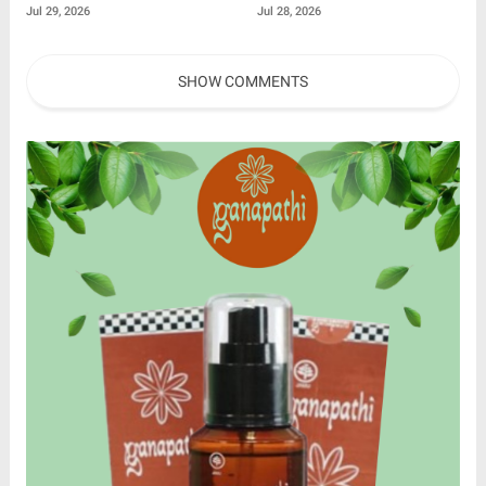
PN Singaraja, Muncul
Besarnya SiLPA dan Dorong
Jul 29, 2026
Jul 28, 2026
Perbedaan Keterangan
Penguatan Peran BUMD
dengan BAP
SHOW COMMENTS