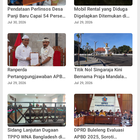
Pendataan Perlinsos Desa
Mobil Rental yang Diduga
Panji Baru Capai 54 Persen,
Digelapkan Ditemukan di
Sekwan Bali Minta Kadus
Hutan Buleleng, GPS
Jul 30, 2026
Jul 29, 2026
Jemput Bola Door to Door
Diputus dan Pelat Nomor
Diganti
Ranperda
Titik Nol Singaraja Kini
Pertanggungjawaban APBD
Bernama Praja Mandala
2025 Disepakati, Siap
Singa Ambara Raja, Perkuat
Jul 29, 2026
Jul 29, 2026
Diajukan Menjadi Perda
Identitas Kota Pusaka
Sidang Lanjutan Dugaan
DPRD Buleleng Evaluasi
TPPO WNA Bangladesh di
APBD 2025, Soroti