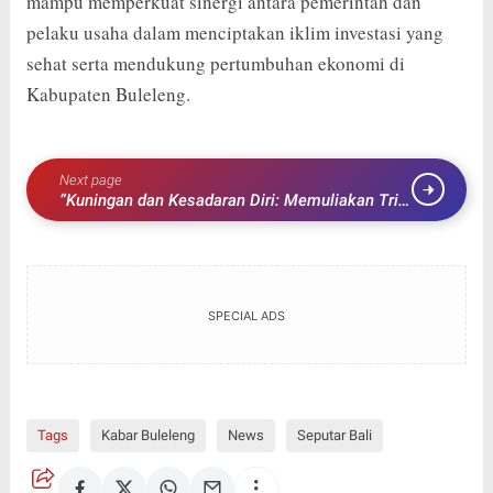
mampu memperkuat sinergi antara pemerintah dan
pelaku usaha dalam menciptakan iklim investasi yang
sehat serta mendukung pertumbuhan ekonomi di
Kabupaten Buleleng.
Next page
“Kuningan dan Kesadaran Diri: Memuliakan Tri
Śarīra di Era Digital”
SPECIAL ADS
Tags
Kabar Buleleng
News
Seputar Bali