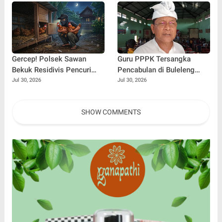
Kebakaran
Cerdas
Gercep! Polsek Sawan
Guru PPPK Tersangka
Bekuk Residivis Pencuri
Pencabulan di Buleleng
Dua Ekor Ayam Kurang dari
Diberhentikan Sementara
Jul 30, 2026
Jul 30, 2026
24 Jam
SHOW COMMENTS