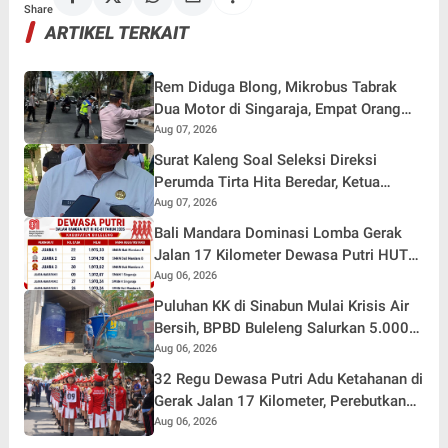
Share
ARTIKEL TERKAIT
Rem Diduga Blong, Mikrobus Tabrak
Dua Motor di Singaraja, Empat Orang
Terluka
Aug 07, 2026
Surat Kaleng Soal Seleksi Direksi
Perumda Tirta Hita Beredar, Ketua
Pansel: Kenapa Tidak Gunakan Masa
Aug 07, 2026
Sanggah?
Bali Mandara Dominasi Lomba Gerak
Jalan 17 Kilometer Dewasa Putri HUT
RI ke-81 di Buleleng
Aug 06, 2026
Puluhan KK di Sinabun Mulai Krisis Air
Bersih, BPBD Buleleng Salurkan 5.000
Liter Air dan Siaga Hadapi Dampak
Aug 06, 2026
Kemarau
32 Regu Dewasa Putri Adu Ketahanan di
Gerak Jalan 17 Kilometer, Perebutkan
Hadiah Rp82,5 Juta pada HUT RI ke-81
Aug 06, 2026