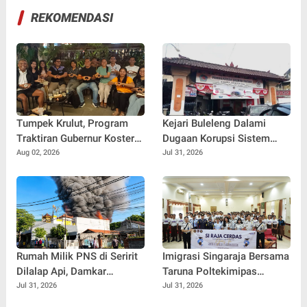
REKOMENDASI
Tumpek Krulut, Program
Kejari Buleleng Dalami
Traktiran Gubernur Koster
Dugaan Korupsi Sistem
Dongkrak Omzet UMKM
Elektronik Perumda Pasar,
Aug 02, 2026
Jul 31, 2026
Kuliner Buleleng
Dua Lokasi Digeledah
Rumah Milik PNS di Seririt
Imigrasi Singaraja Bersama
Dilalap Api, Damkar
Taruna Poltekimipas
Buleleng Berjibaku Selama
Edukasi Ratusan Pelajar
Jul 31, 2026
Jul 31, 2026
Dua Jam Padamkan
Melalui Program Si Raja