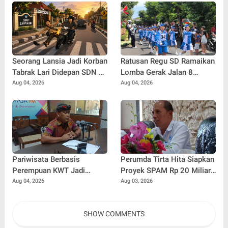
Merah Putih
Seorang Lansia Jadi Korban
Ratusan Regu SD Ramaikan
Tabrak Lari Didepan SDN 1
Lomba Gerak Jalan 8
Banyuasri, Polisi Buru
Kilometer di Buleleng
Aug 04, 2026
Aug 04, 2026
Pengendara
Pariwisata Berbasis
Perumda Tirta Hita Siapkan
Perempuan KWT Jadi
Proyek SPAM Rp 20 Miliar,
Motor Penggerak Ekonomi
Pasokan Air Banyuning dan
Aug 04, 2026
Aug 03, 2026
Desa Panji
Petandakan Ditarget Lebih
Stabil
SHOW COMMENTS