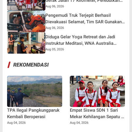
Gerak Jalan 17 Kilometer, Perebutkan
Hadiah Rp82,5 Juta pada HUT RI ke-81
Aug 06, 2026
Pengemudi Truk Terjepit Berhasil
Dievakuasi Selamat, Tim SAR Gunakan
Teknik Khusus
Aug 06, 2026
Diduga Gelar Yoga Retreat dan Jadi
Instruktur Meditasi, WNA Australia
Dideportasi Imigrasi Singaraja
Aug 05, 2026
REKOMENDASI
TPA Ilegal Pangkungparuk
Empat Siswa SDN 1 Sari
Kembali Beroperasi
Mekar Kehilangan Sepatu di
Tengah Lomba, Tetap
Aug 04, 2026
Aug 04, 2026
Tempuh 7 Kilometer Demi