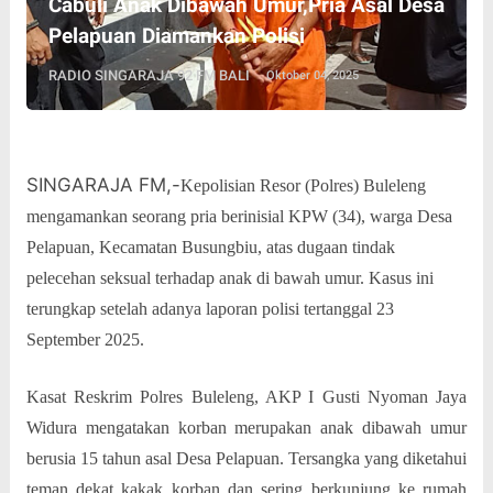
Cabuli Anak Dibawah Umur,Pria Asal Desa
Pelapuan Diamankan Polisi
RADIO SINGARAJA 92 FM BALI
Oktober 04, 2025
SINGARAJA FM,-
Kepolisian Resor (Polres) Buleleng
mengamankan seorang pria berinisial KPW (34), warga Desa
Pelapuan, Kecamatan Busungbiu, atas dugaan tindak
pelecehan seksual terhadap anak di bawah umur. Kasus ini
terungkap setelah adanya laporan polisi tertanggal 23
September 2025.
Kasat Reskrim Polres Buleleng, AKP I Gusti Nyoman Jaya
Widura mengatakan korban merupakan anak dibawah umur
berusia 15 tahun asal Desa Pelapuan. Tersangka yang diketahui
teman dekat kakak korban dan sering berkunjung ke rumah