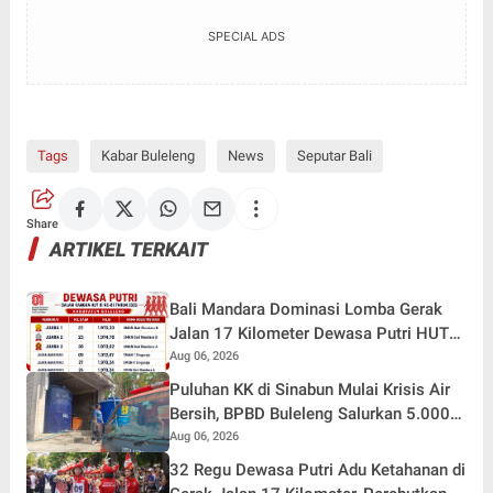
SPECIAL ADS
Tags
Kabar Buleleng
News
Seputar Bali
Share
ARTIKEL TERKAIT
Bali Mandara Dominasi Lomba Gerak
Jalan 17 Kilometer Dewasa Putri HUT
RI ke-81 di Buleleng
Aug 06, 2026
Puluhan KK di Sinabun Mulai Krisis Air
Bersih, BPBD Buleleng Salurkan 5.000
Liter Air dan Siaga Hadapi Dampak
Aug 06, 2026
Kemarau
32 Regu Dewasa Putri Adu Ketahanan di