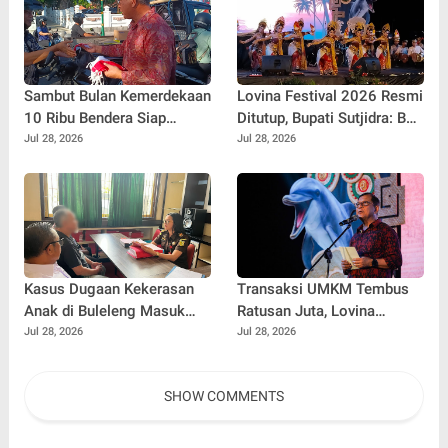
Sambut Bulan Kemerdekaan
Lovina Festival 2026 Resmi
10 Ribu Bendera Siap
Ditutup, Bupati Sutjidra: Bali
Dibagikan
Utara Siap Menjadi
Jul 28, 2026
Jul 28, 2026
Destinasi Pariwisata Kelas
Dunia
Kasus Dugaan Kekerasan
Transaksi UMKM Tembus
Anak di Buleleng Masuk
Ratusan Juta, Lovina
Tahap Penuntutan, Kejari
Festival 2026 Buktikan
Jul 28, 2026
Jul 28, 2026
Terima Pelimpahan
Dampak Nyata bagi
Tersangka dan Barang Bukti
Ekonomi Masyarakat
SHOW COMMENTS