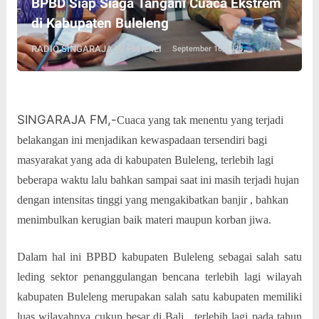
BPBD Siap Siaga Tangani Cuaca Ekstrem
di Kabupaten Buleleng
RADIO SINGARAJA 92 FM BALI
September 16, 2025
SINGARAJA FM,-
Cuaca yang tak menentu yang terjadi
belakangan ini menjadikan kewaspadaan tersendiri bagi
masyarakat yang ada di kabupaten Buleleng, terlebih lagi
beberapa waktu lalu bahkan sampai saat ini masih terjadi hujan
dengan intensitas tinggi yang mengakibatkan banjir , bahkan
menimbulkan kerugian baik materi maupun korban jiwa.
Dalam hal ini BPBD kabupaten Buleleng sebagai salah satu
leding sektor penanggulangan bencana terlebih lagi wilayah
kabupaten Buleleng merupakan salah satu kabupaten memiliki
luas wilayahnya cukup besar di Bali , terlebih lagi pada tahun