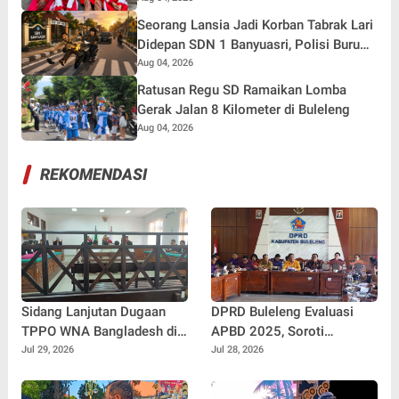
Putih
Seorang Lansia Jadi Korban Tabrak Lari
Didepan SDN 1 Banyuasri, Polisi Buru
Pengendara
Aug 04, 2026
Ratusan Regu SD Ramaikan Lomba
Gerak Jalan 8 Kilometer di Buleleng
Aug 04, 2026
REKOMENDASI
Sidang Lanjutan Dugaan
DPRD Buleleng Evaluasi
TPPO WNA Bangladesh di
APBD 2025, Soroti
PN Singaraja, Muncul
Besarnya SiLPA dan Dorong
Jul 29, 2026
Jul 28, 2026
Perbedaan Keterangan
Penguatan Peran BUMD
dengan BAP