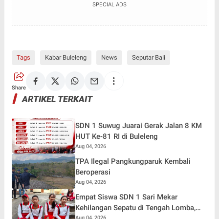
SPECIAL ADS
Tags
Kabar Buleleng
News
Seputar Bali
Share
ARTIKEL TERKAIT
SDN 1 Suwug Juarai Gerak Jalan 8 KM
HUT Ke-81 RI di Buleleng
Aug 04, 2026
TPA Ilegal Pangkungparuk Kembali
Beroperasi
Aug 04, 2026
Empat Siswa SDN 1 Sari Mekar
Kehilangan Sepatu di Tengah Lomba,
Tetap Tempuh 7 Kilometer Demi Merah
Aug 04, 2026