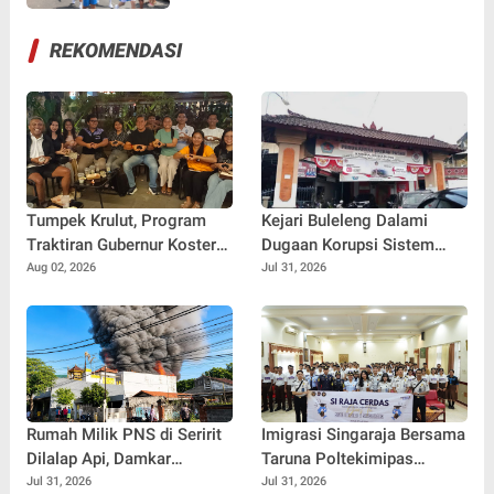
REKOMENDASI
Tumpek Krulut, Program
Kejari Buleleng Dalami
Traktiran Gubernur Koster
Dugaan Korupsi Sistem
Dongkrak Omzet UMKM
Elektronik Perumda Pasar,
Aug 02, 2026
Jul 31, 2026
Kuliner Buleleng
Dua Lokasi Digeledah
Rumah Milik PNS di Seririt
Imigrasi Singaraja Bersama
Dilalap Api, Damkar
Taruna Poltekimipas
Buleleng Berjibaku Selama
Edukasi Ratusan Pelajar
Jul 31, 2026
Jul 31, 2026