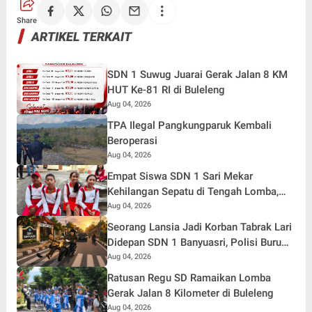
Share
ARTIKEL TERKAIT
SDN 1 Suwug Juarai Gerak Jalan 8 KM
HUT Ke-81 RI di Buleleng
Aug 04, 2026
TPA Ilegal Pangkungparuk Kembali
Beroperasi
Aug 04, 2026
Empat Siswa SDN 1 Sari Mekar
Kehilangan Sepatu di Tengah Lomba,
Tetap Tempuh 7 Kilometer Demi Merah
Aug 04, 2026
Putih
Seorang Lansia Jadi Korban Tabrak Lari
Didepan SDN 1 Banyuasri, Polisi Buru
Pengendara
Aug 04, 2026
Ratusan Regu SD Ramaikan Lomba
Gerak Jalan 8 Kilometer di Buleleng
Aug 04, 2026