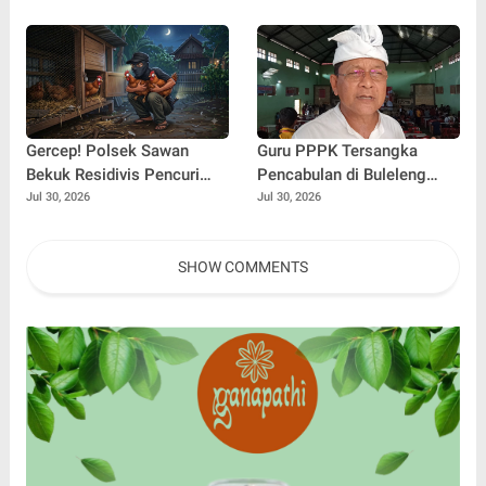
Dua Jam Padamkan
Melalui Program Si Raja
Kebakaran
Cerdas
Gercep! Polsek Sawan
Guru PPPK Tersangka
Bekuk Residivis Pencuri
Pencabulan di Buleleng
Dua Ekor Ayam Kurang dari
Diberhentikan Sementara
Jul 30, 2026
Jul 30, 2026
24 Jam
SHOW COMMENTS