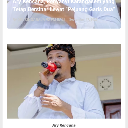
Ary Kencana, Penyanyi Karangasem yang
Tetap Bersinar Lewat “Pejuang Garis Dua”
RADIO SINGARAJA 92 FM BALI
September 17, 2025
Ary Kencana