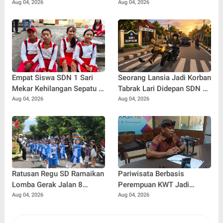
Buleleng
Aug 04, 2026
Aug 04, 2026
Empat Siswa SDN 1 Sari
Seorang Lansia Jadi Korban
Mekar Kehilangan Sepatu di
Tabrak Lari Didepan SDN 1
Tengah Lomba, Tetap
Banyuasri, Polisi Buru
Aug 04, 2026
Aug 04, 2026
Tempuh 7 Kilometer Demi
Pengendara
Merah Putih
Ratusan Regu SD Ramaikan
Pariwisata Berbasis
Lomba Gerak Jalan 8
Perempuan KWT Jadi
Kilometer di Buleleng
Motor Penggerak Ekonomi
Aug 04, 2026
Aug 04, 2026
Desa Panji