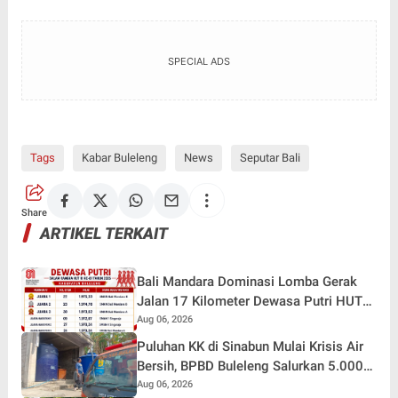
SPECIAL ADS
Tags
Kabar Buleleng
News
Seputar Bali
Share
ARTIKEL TERKAIT
Bali Mandara Dominasi Lomba Gerak
Jalan 17 Kilometer Dewasa Putri HUT
RI ke-81 di Buleleng
Aug 06, 2026
Puluhan KK di Sinabun Mulai Krisis Air
Bersih, BPBD Buleleng Salurkan 5.000
Liter Air dan Siaga Hadapi Dampak
Aug 06, 2026