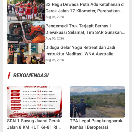
Kemarau
32 Regu Dewasa Putri Adu Ketahanan di
Gerak Jalan 17 Kilometer, Perebutkan
Hadiah Rp82,5 Juta pada HUT RI ke-81
Aug 06, 2026
Pengemudi Truk Terjepit Berhasil
Dievakuasi Selamat, Tim SAR Gunakan
Teknik Khusus
Aug 06, 2026
Diduga Gelar Yoga Retreat dan Jadi
Instruktur Meditasi, WNA Australia
Dideportasi Imigrasi Singaraja
Aug 05, 2026
REKOMENDASI
SDN 1 Suwug Juarai Gerak
TPA Ilegal Pangkungparuk
Jalan 8 KM HUT Ke-81 RI di
Kembali Beroperasi