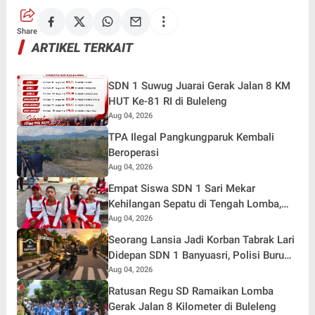
Share
ARTIKEL TERKAIT
SDN 1 Suwug Juarai Gerak Jalan 8 KM
HUT Ke-81 RI di Buleleng
Aug 04, 2026
TPA Ilegal Pangkungparuk Kembali
Beroperasi
Aug 04, 2026
Empat Siswa SDN 1 Sari Mekar
Kehilangan Sepatu di Tengah Lomba,
Tetap Tempuh 7 Kilometer Demi Merah
Aug 04, 2026
Putih
Seorang Lansia Jadi Korban Tabrak Lari
Didepan SDN 1 Banyuasri, Polisi Buru
Pengendara
Aug 04, 2026
Ratusan Regu SD Ramaikan Lomba
Gerak Jalan 8 Kilometer di Buleleng