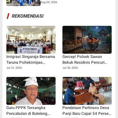
Aug 04, 2026
REKOMENDASI
Imigrasi Singaraja Bersama
Gercep! Polsek Sawan
Taruna Poltekimipas
Bekuk Residivis Pencuri
Edukasi Ratusan Pelajar
Dua Ekor Ayam Kurang dari
Jul 31, 2026
Jul 30, 2026
Melalui Program Si Raja
24 Jam
Cerdas
Guru PPPK Tersangka
Pendataan Perlinsos Desa
Pencabulan di Buleleng
Panji Baru Capai 54 Persen,