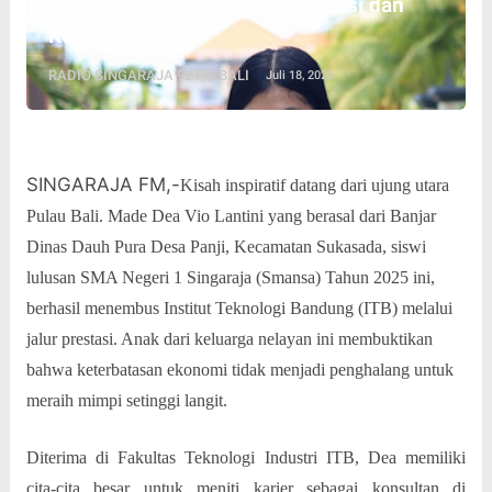
Yang Tembus ITB Berkat Prestasi dan
Ketekunan
RADIO SINGARAJA 92 FM BALI
Juli 18, 2025
SINGARAJA FM,-
Kisah inspiratif datang dari ujung utara
Pulau Bali. Made Dea Vio Lantini yang berasal dari Banjar
Dinas Dauh Pura Desa Panji, Kecamatan Sukasada, siswi
lulusan SMA Negeri 1 Singaraja (Smansa) Tahun 2025 ini,
berhasil menembus Institut Teknologi Bandung (ITB) melalui
jalur prestasi. Anak dari keluarga nelayan ini membuktikan
bahwa keterbatasan ekonomi tidak menjadi penghalang untuk
meraih mimpi setinggi langit.
Diterima di Fakultas Teknologi Industri ITB, Dea memiliki
cita-cita besar untuk meniti karier sebagai konsultan di