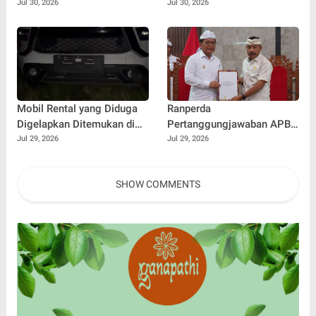
Diberhentikan Sementara
Sekwan Bali Minta Kadus
Jul 30, 2026
Jul 30, 2026
Jemput Bola Door to Door
Mobil Rental yang Diduga
Ranperda
Digelapkan Ditemukan di
Pertanggungjawaban APBD
Hutan Buleleng, GPS
2025 Disepakati, Siap
Jul 29, 2026
Jul 29, 2026
Diputus dan Pelat Nomor
Diajukan Menjadi Perda
Diganti
SHOW COMMENTS