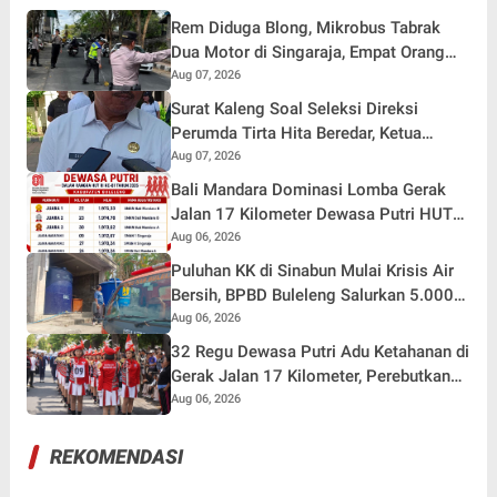
Rem Diduga Blong, Mikrobus Tabrak
Dua Motor di Singaraja, Empat Orang
Terluka
Aug 07, 2026
Surat Kaleng Soal Seleksi Direksi
Perumda Tirta Hita Beredar, Ketua
Pansel: Kenapa Tidak Gunakan Masa
Aug 07, 2026
Sanggah?
Bali Mandara Dominasi Lomba Gerak
Jalan 17 Kilometer Dewasa Putri HUT
RI ke-81 di Buleleng
Aug 06, 2026
Puluhan KK di Sinabun Mulai Krisis Air
Bersih, BPBD Buleleng Salurkan 5.000
Liter Air dan Siaga Hadapi Dampak
Aug 06, 2026
Kemarau
32 Regu Dewasa Putri Adu Ketahanan di
Gerak Jalan 17 Kilometer, Perebutkan
Hadiah Rp82,5 Juta pada HUT RI ke-81
Aug 06, 2026
REKOMENDASI