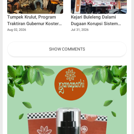
Tumpek Krulut, Program
Kejari Buleleng Dalami
Traktiran Gubernur Koster
Dugaan Korupsi Sistem
Dongkrak Omzet UMKM
Elektronik Perumda Pasar,
Aug 02, 2026
Jul 31, 2026
Kuliner Buleleng
Dua Lokasi Digeledah
SHOW COMMENTS