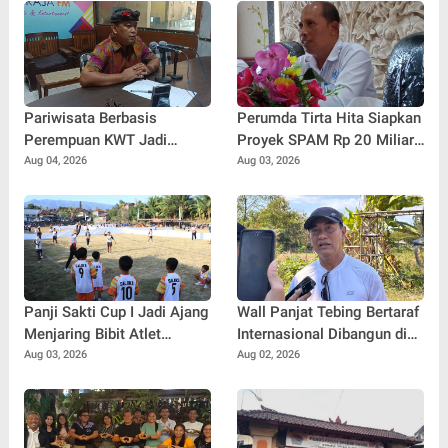
Pariwisata Berbasis
Perumda Tirta Hita Siapkan
Perempuan KWT Jadi
Proyek SPAM Rp 20 Miliar,
Motor Penggerak Ekonomi
Pasokan Air Banyuning dan
Aug 04, 2026
Aug 03, 2026
Desa Panji
Petandakan Ditarget Lebih
Stabil
Panji Sakti Cup I Jadi Ajang
Wall Panjat Tebing Bertaraf
Menjaring Bibit Atlet
Internasional Dibangun di
Baseball Muda Buleleng
Buleleng, Dukung Sport
Aug 03, 2026
Aug 02, 2026
Tourism Bali