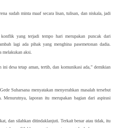
ena sudah minta maaf secara lisan, tulisan, dan niskala, jadi
konflik yang terjadi tempo hari merupakan puncak dari
tambah lagi ada pihak yang menghina pasemetonan dadia.
a melakukan aksi.
ini desa tetap aman, tertib, dan komunikasi ada,” demikian
Perbekel Sudaji Berbesar Hati Meminta Maaf Pada
Perbekel Sudaji Berbesar Hati Meminta Maaf Pada
Masyarakat, Proses Hukum Diserahkan Kepada
Masyarakat, Proses Hukum Diserahkan Kepada
 Gede Suharsana menyatakan menyerahkan masalah tersebut
Pihak yang Berwajib
SINGARAJA 92FM
Pihak yang Berwajib
SINGARAJA 92FM
 Menurutnya, laporan itu merupakan bagian dari aspirasi
Bagikan ke media lain
Bagikan ke media lain
at, dan silahkan ditindaklanjuti. Terkait benar atau tidak, itu