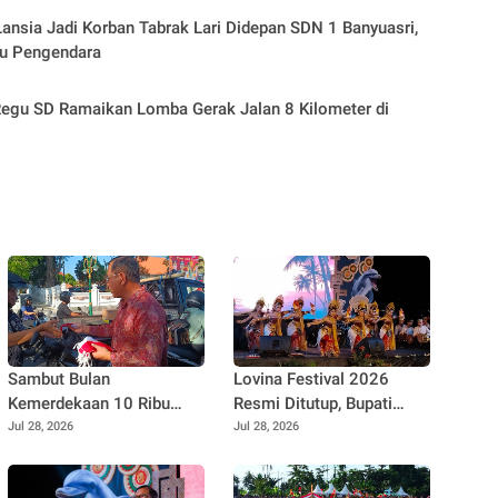
ansia Jadi Korban Tabrak Lari Didepan SDN 1 Banyuasri,
ru Pengendara
egu SD Ramaikan Lomba Gerak Jalan 8 Kilometer di
Sambut Bulan
Lovina Festival 2026
Kemerdekaan 10 Ribu
Resmi Ditutup, Bupati
Bendera Siap Dibagikan
Sutjidra: Bali Utara Siap
Jul 28, 2026
Jul 28, 2026
Menjadi Destinasi
Pariwisata Kelas Dunia