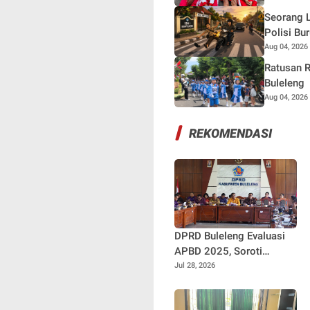
Seorang L
Polisi Bu
Aug 04, 2026
Ratusan R
Buleleng
Aug 04, 2026
REKOMENDASI
DPRD Buleleng Evaluasi
APBD 2025, Soroti
Besarnya SiLPA dan
Jul 28, 2026
Dorong Penguatan Peran
BUMD