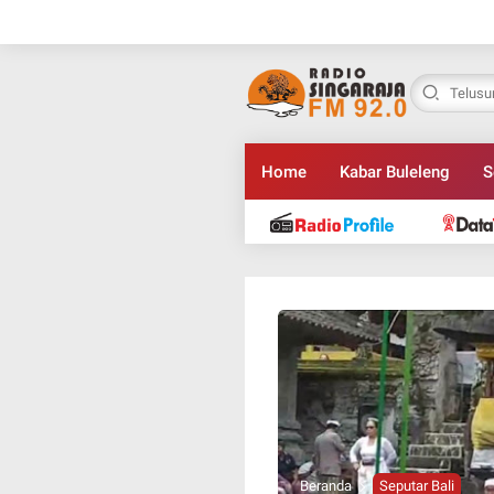
Home
Kabar Buleleng
S
Beranda
Seputar Bali