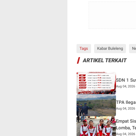
Tags
Kabar Buleleng
N
ARTIKEL TERKAIT
SDN 1 Suw
Aug 04, 2026
TPA Ilega
Aug 04, 2026
Empat Sis
Lomba, T
Aug 04, 2026