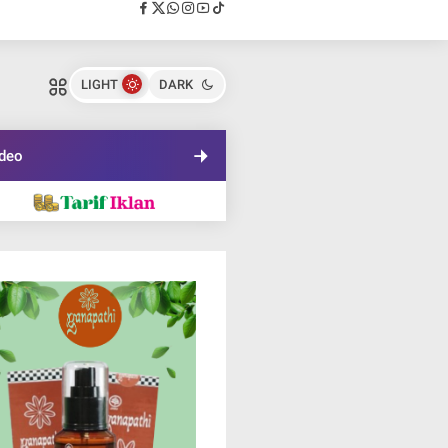
LIGHT
DARK
deo