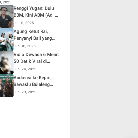
10, 2025
Renggi Yugan: Dulu
BBM, Kini ABM (Adi Be
Mesanding)
Juli 11, 2025
Agung Ketut Rai,
Penyanyi Bali yang
Viral Lewat Lagu
Juni 16, 2025
"Timpal Sirep"
Vidio Dewasa 6 Menit
50 Detik Viral di
Sosmed ,Polisi
Juni 24, 2025
Lakukan Penelusuran
Audiensi ke Kejari,
Bawaslu Buleleng
Apresiasi Sinergi
Juni 23, 2025
Selama Pemilu dan
Pilkada 2024