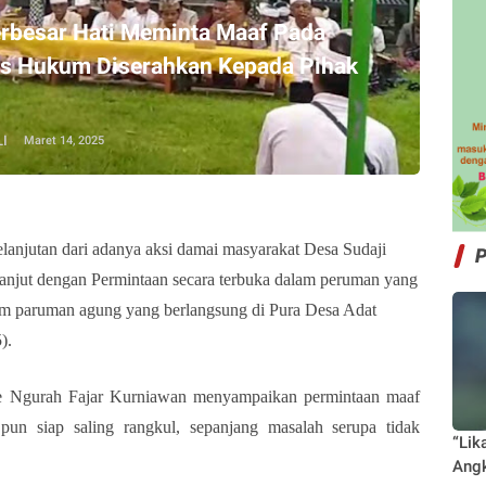
erbesar Hati Meminta Maaf Pada
es Hukum Diserahkan Kepada Pihak
I
Maret 14, 2025
lanjutan dari adanya aksi damai masyarakat Desa Sudaji
lanjut dengan Permintaan secara terbuka dalam peruman yang
um paruman agung yang berlangsung di Pura Desa Adat
).
de Ngurah Fajar Kurniawan menyampaikan permintaan maaf
pun siap saling rangkul, sepanjang masalah serupa tidak
“Lik
Angk