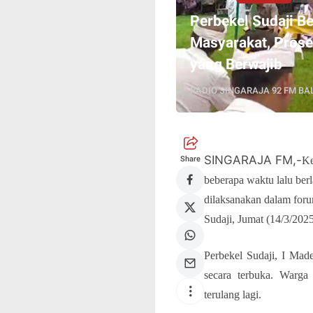
Perbekel Sudaji B
Masyarakat, Pros
yang Berwajib
RADIO SINGARAJA 92 FM BAL
SINGARAJA FM,-
Share
Ke
beberapa waktu lalu ber
dilaksanakan dalam for
Sudaji, Jumat (14/3/2025
Perbekel Sudaji, I Ma
secara terbuka. Warga 
terulang lagi.