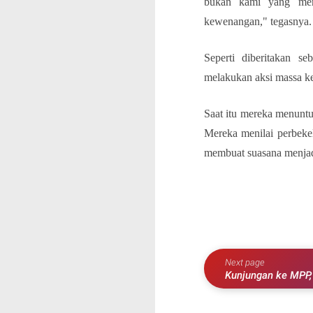
bukan kami yang men
kewenangan," tegasnya.
Seperti diberitakan s
melakukan aksi massa ke
Saat itu mereka menuntu
Mereka menilai perbekel
membuat suasana menjad
Next page
Kunjungan ke MPP, Wabup Supriatn
Pelayanan