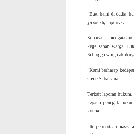
“Bagi kami di dadia, kar
ya sudah,” ujarnya.
Suharsana mengatakan 
kegelisahan warga. Di
Sehingga warga akhirny
“Kami berharap kedepan 
Gede Suharsana.
Terkait laporan hukum,
kepada penegak hukum.
krama.
"Itu permintaan masyarak