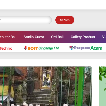
Search
eputar Bali
Studio Guest
Orti Bali
Gallery Product
Vi