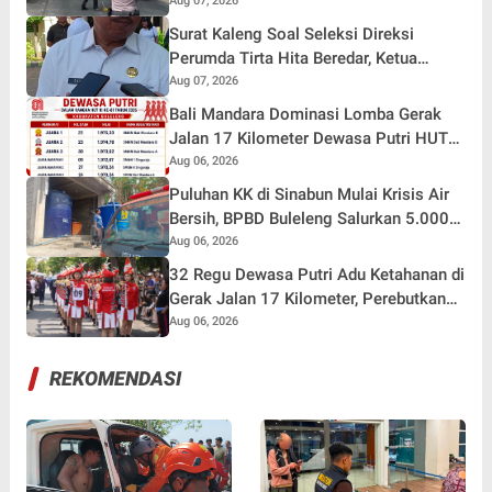
Terluka
Aug 07, 2026
Surat Kaleng Soal Seleksi Direksi
Perumda Tirta Hita Beredar, Ketua
Pansel: Kenapa Tidak Gunakan Masa
Aug 07, 2026
Sanggah?
Bali Mandara Dominasi Lomba Gerak
Jalan 17 Kilometer Dewasa Putri HUT
RI ke-81 di Buleleng
Aug 06, 2026
Puluhan KK di Sinabun Mulai Krisis Air
Bersih, BPBD Buleleng Salurkan 5.000
Liter Air dan Siaga Hadapi Dampak
Aug 06, 2026
Kemarau
32 Regu Dewasa Putri Adu Ketahanan di
Gerak Jalan 17 Kilometer, Perebutkan
Hadiah Rp82,5 Juta pada HUT RI ke-81
Aug 06, 2026
REKOMENDASI