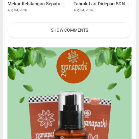
Mekar Kehilangan Sepatu di
Tabrak Lari Didepan SDN 1
Tengah Lomba, Tetap
Banyuasri, Polisi Buru
Aug 04, 2026
Aug 04, 2026
Tempuh 7 Kilometer Demi
Pengendara
Merah Putih
SHOW COMMENTS