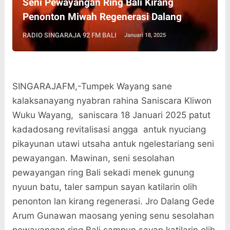
Seni Pewayangan Ring Bali Kirang
Penonton Miwah Regenerasi Dalang
RADIO SINGARAJA 92 FM BALI
Januari 18, 2025
SINGARAJAFM,-
Tumpek Wayang sane
kalaksanayang nyabran rahina Saniscara Kliwon
Wuku Wayang,
saniscara 18 Januari 2025 patut
kadadosang revitalisasi angga
antuk nyuciang
pikayunan utawi utsaha antuk ngelestariang seni
pewayangan. Mawinan, seni sesolahan
pewayangan ring Bali sekadi menek gunung
nyuun batu, taler sampun sayan katilarin olih
penonton lan kirang regenerasi. Jro Dalang Gede
Arum Gunawan maosang yening senu sesolahan