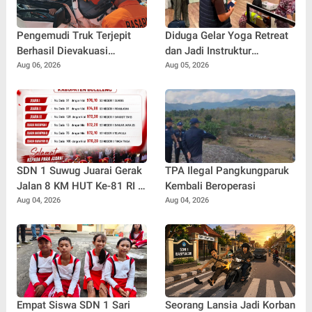
Pengemudi Truk Terjepit
Diduga Gelar Yoga Retreat
Berhasil Dievakuasi
dan Jadi Instruktur
Selamat, Tim SAR Gunakan
Meditasi, WNA Australia
Aug 06, 2026
Aug 05, 2026
Teknik Khusus
Dideportasi Imigrasi
Singaraja
SDN 1 Suwug Juarai Gerak
TPA Ilegal Pangkungparuk
Jalan 8 KM HUT Ke-81 RI di
Kembali Beroperasi
Buleleng
Aug 04, 2026
Aug 04, 2026
Empat Siswa SDN 1 Sari
Seorang Lansia Jadi Korban