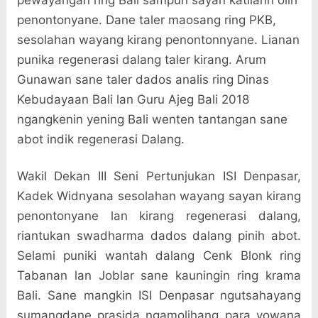
pewayangan ring Bali sampun sayan katilarin olih
penontonyane. Dane taler maosang ring PKB,
sesolahan wayang kirang penontonnyane. Lianan
punika regenerasi dalang taler kirang. Arum
Gunawan sane taler dados analis ring Dinas
Kebudayaan Bali lan Guru Ajeg Bali 2018
ngangkenin yening Bali wenten tantangan sane
abot indik regenerasi Dalang.
Wakil Dekan III Seni Pertunjukan ISI Denpasar,
Kadek Widnyana sesolahan wayang sayan kirang
penontonyane lan kirang regenerasi dalang,
riantukan swadharma dados dalang pinih abot.
Selami puniki wantah dalang Cenk Blonk ring
Tabanan lan Joblar sane kauningin ring krama
Bali. Sane mangkin ISI Denpasar ngutsahayang
sumangdane prasida ngamolihang para yowana