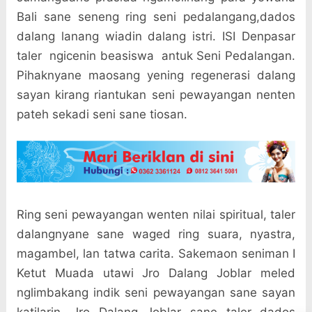
Bali sane seneng ring seni pedalangang,dados
dalang lanang wiadin dalang istri. ISI Denpasar
taler
ngicenin beasiswa
antuk Seni Pedalangan.
Pihaknyane maosang yening regenerasi dalang
sayan kirang riantukan seni pewayangan nenten
pateh sekadi seni sane tiosan.
Ring seni pewayangan wenten nilai spiritual, taler
dalangnyane sane waged ring suara, nyastra,
magambel, lan tatwa carita. Sakemaon seniman I
Ketut Muada utawi Jro Dalang Joblar meled
nglimbakang indik seni pewayangan sane sayan
katilarin. Jro Dalang Joblar sane taler dados