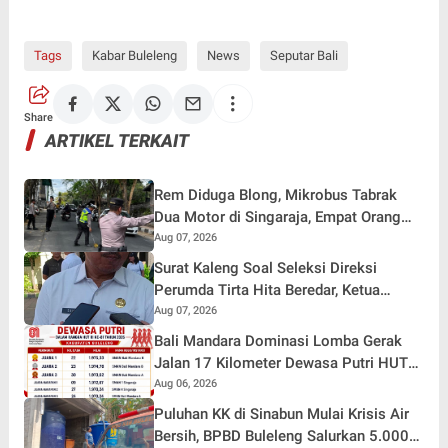
Tags
Kabar Buleleng
News
Seputar Bali
Share
ARTIKEL TERKAIT
Rem Diduga Blong, Mikrobus Tabrak
Dua Motor di Singaraja, Empat Orang
Terluka
Aug 07, 2026
Surat Kaleng Soal Seleksi Direksi
Perumda Tirta Hita Beredar, Ketua
Pansel: Kenapa Tidak Gunakan Masa
Aug 07, 2026
Sanggah?
Bali Mandara Dominasi Lomba Gerak
Jalan 17 Kilometer Dewasa Putri HUT
RI ke-81 di Buleleng
Aug 06, 2026
Puluhan KK di Sinabun Mulai Krisis Air
Bersih, BPBD Buleleng Salurkan 5.000