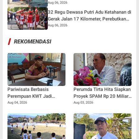
Liter Air dan Siaga Hadapi Dampak
Aug 06, 2026
Kemarau
32 Regu Dewasa Putri Adu Ketahanan di
Gerak Jalan 17 Kilometer, Perebutkan
Hadiah Rp82,5 Juta pada HUT RI ke-81
Aug 06, 2026
REKOMENDASI
Pariwisata Berbasis
Perumda Tirta Hita Siapkan
Perempuan KWT Jadi
Proyek SPAM Rp 20 Miliar,
Motor Penggerak Ekonomi
Pasokan Air Banyuning dan
Aug 04, 2026
Aug 03, 2026
Desa Panji
Petandakan Ditarget Lebih
Stabil