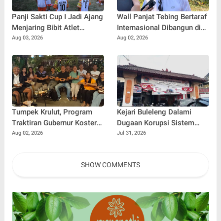
Panji Sakti Cup I Jadi Ajang
Wall Panjat Tebing Bertaraf
Menjaring Bibit Atlet
Internasional Dibangun di
Baseball Muda Buleleng
Buleleng, Dukung Sport
Aug 03, 2026
Aug 02, 2026
Tourism Bali
Tumpek Krulut, Program
Kejari Buleleng Dalami
Traktiran Gubernur Koster
Dugaan Korupsi Sistem
Dongkrak Omzet UMKM
Elektronik Perumda Pasar,
Aug 02, 2026
Jul 31, 2026
Kuliner Buleleng
Dua Lokasi Digeledah
SHOW COMMENTS