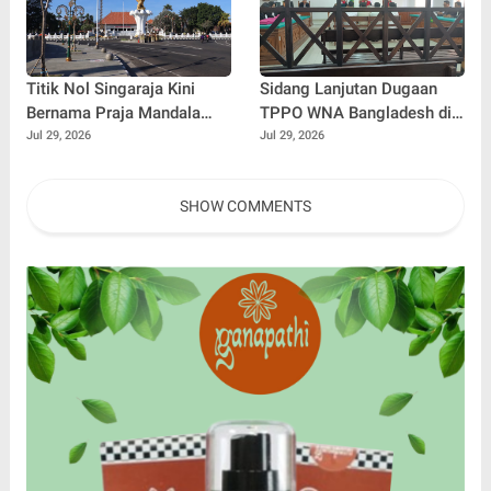
Titik Nol Singaraja Kini
Sidang Lanjutan Dugaan
Bernama Praja Mandala
TPPO WNA Bangladesh di
Singa Ambara Raja, Perkuat
PN Singaraja, Muncul
Jul 29, 2026
Jul 29, 2026
Identitas Kota Pusaka
Perbedaan Keterangan
dengan BAP
SHOW COMMENTS