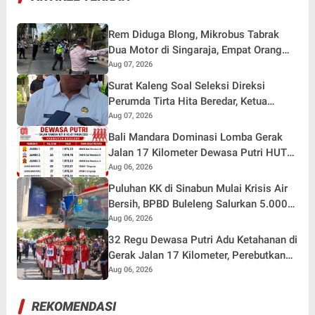
Rem Diduga Blong, Mikrobus Tabrak
Dua Motor di Singaraja, Empat Orang
Terluka
Aug 07, 2026
Surat Kaleng Soal Seleksi Direksi
Perumda Tirta Hita Beredar, Ketua
Pansel: Kenapa Tidak Gunakan Masa
Aug 07, 2026
Sanggah?
Bali Mandara Dominasi Lomba Gerak
Jalan 17 Kilometer Dewasa Putri HUT
RI ke-81 di Buleleng
Aug 06, 2026
Puluhan KK di Sinabun Mulai Krisis Air
Bersih, BPBD Buleleng Salurkan 5.000
Liter Air dan Siaga Hadapi Dampak
Aug 06, 2026
Kemarau
32 Regu Dewasa Putri Adu Ketahanan di
Gerak Jalan 17 Kilometer, Perebutkan
Hadiah Rp82,5 Juta pada HUT RI ke-81
Aug 06, 2026
REKOMENDASI