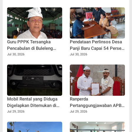
Guru PPPK Tersangka
Pendataan Perlinsos Desa
Pencabulan di Buleleng
Panji Baru Capai 54 Persen,
Diberhentikan Sementara
Sekwan Bali Minta Kadus
Jul 30, 2026
Jul 30, 2026
Jemput Bola Door to Door
Mobil Rental yang Diduga
Ranperda
Digelapkan Ditemukan di
Pertanggungjawaban APBD
Hutan Buleleng, GPS
2025 Disepakati, Siap
Jul 29, 2026
Jul 29, 2026
Diputus dan Pelat Nomor
Diajukan Menjadi Perda
Diganti