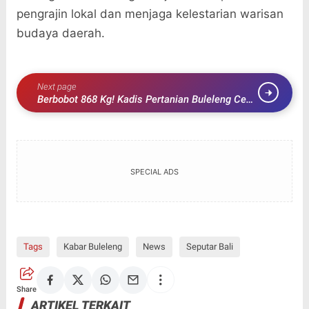
pengrajin lokal dan menjaga kelestarian warisan
budaya daerah.
Next page
Berbobot 868 Kg! Kadis Pertanian Buleleng Cek
Langsung Sapi Kurban Presiden di Petandakan
SPECIAL ADS
Tags
Kabar Buleleng
News
Seputar Bali
Share
ARTIKEL TERKAIT