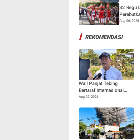
32 Regu D
Perebutka
Aug 06, 2026
REKOMENDASI
Wall Panjat Tebing
Bertaraf Internasional
Dibangun di Buleleng,
Aug 02, 2026
Dukung Sport Tourism
Bali