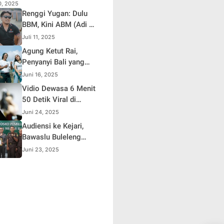
10, 2025
Renggi Yugan: Dulu
BBM, Kini ABM (Adi Be
Mesanding)
Juli 11, 2025
Agung Ketut Rai,
Penyanyi Bali yang
Viral Lewat Lagu
Juni 16, 2025
"Timpal Sirep"
Vidio Dewasa 6 Menit
50 Detik Viral di
Sosmed ,Polisi
Juni 24, 2025
Lakukan Penelusuran
Audiensi ke Kejari,
Bawaslu Buleleng
Apresiasi Sinergi
Juni 23, 2025
Selama Pemilu dan
Pilkada 2024