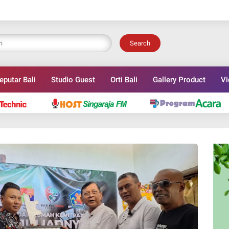
Search
eputar Bali
Studio Guest
Orti Bali
Gallery Product
Vi