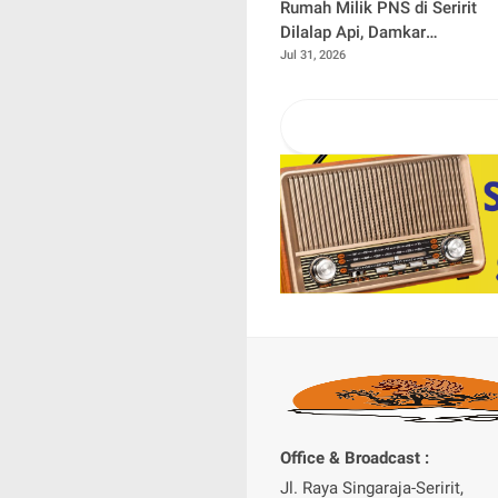
Rumah Milik PNS di Seririt
Dilalap Api, Damkar
Buleleng Berjibaku
Jul 31, 2026
Selama Dua Jam
Padamkan Kebakaran
Office & Broadcast :
Jl. Raya Singaraja-Seririt,