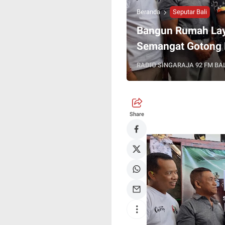
Beranda
Seputar Bali
Bangun Rumah Laya
Semangat Gotong 
RADIO SINGARAJA 92 FM BAL
Share