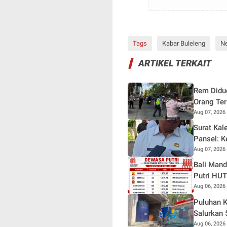
Tags
Kabar Buleleng
N
ARTIKEL TERKAIT
Rem Didug
Orang Ter
Aug 07, 2026
Surat Kal
Pansel: 
Aug 07, 2026
Bali Man
Putri HUT
Aug 06, 2026
Puluhan K
Salurkan 
Aug 06, 2026