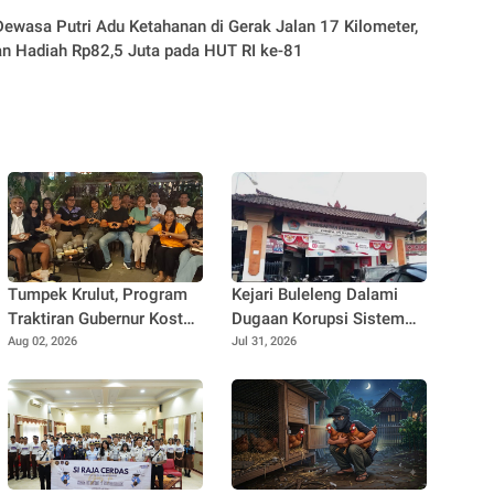
ewasa Putri Adu Ketahanan di Gerak Jalan 17 Kilometer,
n Hadiah Rp82,5 Juta pada HUT RI ke-81
Tumpek Krulut, Program
Kejari Buleleng Dalami
Traktiran Gubernur Koster
Dugaan Korupsi Sistem
Dongkrak Omzet UMKM
Elektronik Perumda Pasar,
Aug 02, 2026
Jul 31, 2026
Kuliner Buleleng
Dua Lokasi Digeledah