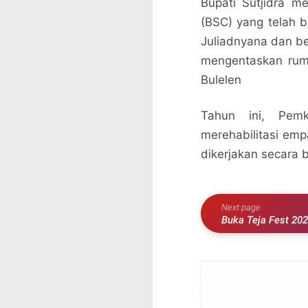
Bupati Sutjidra m
(BSC) yang telah 
Juliadnyana dan be
mengentaskan rum
Bulelen
Tahun ini, Pem
merehabilitasi emp
dikerjakan secara 
Next page
Buka Teja Fest 202
Nawasena” untuk B