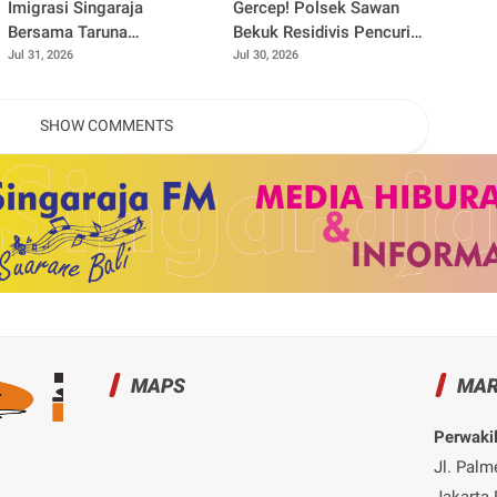
Imigrasi Singaraja
Gercep! Polsek Sawan
Bersama Taruna
Bekuk Residivis Pencuri
Poltekimipas Edukasi
Dua Ekor Ayam Kurang
Jul 31, 2026
Jul 30, 2026
Ratusan Pelajar Melalui
dari 24 Jam
Program Si Raja Cerdas
SHOW COMMENTS
MAPS
MAR
Perwakil
Jl. Palm
Jakarta 