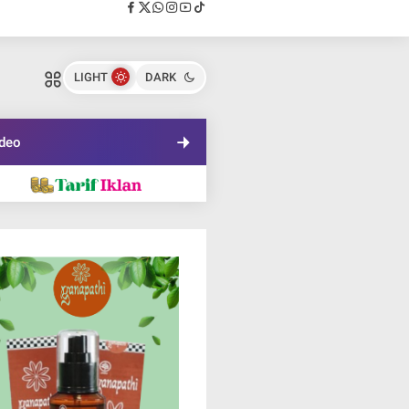
LIGHT
DARK
deo