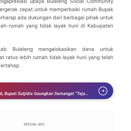
engapresiasi upaya Buleleng Social Community
bergerak cepat untuk memperbaiki rumah Bupak
rharap ada dukungan dari berbagai pihak untuk
ah-rumah yang tidak layak huni di Kabupaten
kab Buleleng mengalokasikan dana untuk
at ratus lebih rumah tidak layak huni yang telah
bertahap.
Bangun Rumah Layak Untuk Warga Disabilitas,
Bangun Rumah Layak Untuk Warga Disabilitas,
Wujud Semangat Gotong Royong Sambut Bulan
Wujud Semangat Gotong Royong Sambut Bulan
6, Bupati Sutjidra Gaungkan Semangat “Teja
Bung Karno
SINGARAJA 92FM
Bung Karno
SINGARAJA 92FM
udaya dan Ekonomi Kreatif
Bagikan ke media lain
Bagikan ke media lain
SPECIAL ADS