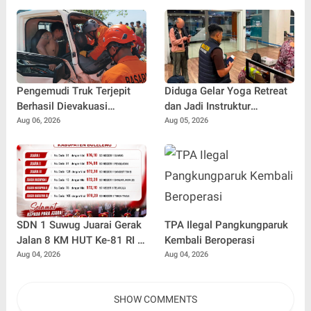
5.000 Liter Air dan Siaga
Hadiah Rp82,5 Juta pada
Hadapi Dampak Kemarau
HUT RI ke-81
Pengemudi Truk Terjepit
Diduga Gelar Yoga Retreat
Berhasil Dievakuasi
dan Jadi Instruktur
Selamat, Tim SAR Gunakan
Meditasi, WNA Australia
Aug 06, 2026
Aug 05, 2026
Teknik Khusus
Dideportasi Imigrasi
Singaraja
SDN 1 Suwug Juarai Gerak
TPA Ilegal Pangkungparuk
Jalan 8 KM HUT Ke-81 RI di
Kembali Beroperasi
Buleleng
Aug 04, 2026
Aug 04, 2026
SHOW COMMENTS