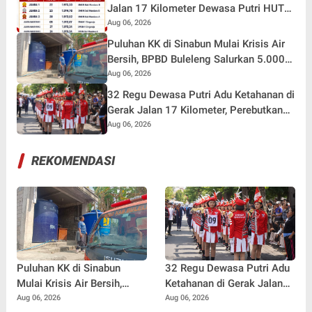
Jalan 17 Kilometer Dewasa Putri HUT
RI ke-81 di Buleleng
Aug 06, 2026
Puluhan KK di Sinabun Mulai Krisis Air
Bersih, BPBD Buleleng Salurkan 5.000
Liter Air dan Siaga Hadapi Dampak
Aug 06, 2026
Kemarau
32 Regu Dewasa Putri Adu Ketahanan di
Gerak Jalan 17 Kilometer, Perebutkan
Hadiah Rp82,5 Juta pada HUT RI ke-81
Aug 06, 2026
REKOMENDASI
Puluhan KK di Sinabun
32 Regu Dewasa Putri Adu
Mulai Krisis Air Bersih,
Ketahanan di Gerak Jalan
BPBD Buleleng Salurkan
17 Kilometer, Perebutkan
Aug 06, 2026
Aug 06, 2026