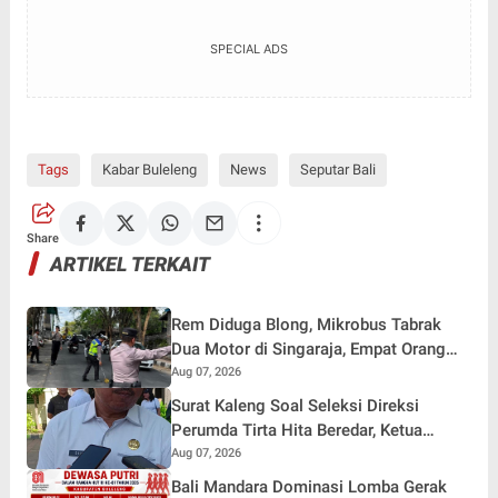
SPECIAL ADS
Tags
Kabar Buleleng
News
Seputar Bali
Share
ARTIKEL TERKAIT
Rem Diduga Blong, Mikrobus Tabrak
Dua Motor di Singaraja, Empat Orang
Terluka
Aug 07, 2026
Surat Kaleng Soal Seleksi Direksi
Perumda Tirta Hita Beredar, Ketua
Pansel: Kenapa Tidak Gunakan Masa
Aug 07, 2026
Sanggah?
Bali Mandara Dominasi Lomba Gerak