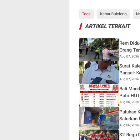
Tags
Kabar Buleleng
N
ARTIKEL TERKAIT
Rem Didug
Orang Ter
Aug 07, 2026
Surat Kal
Pansel: 
Aug 07, 2026
Bali Man
Putri HUT
Aug 06, 2026
Puluhan K
Salurkan 
Aug 06, 2026
32 Regu D