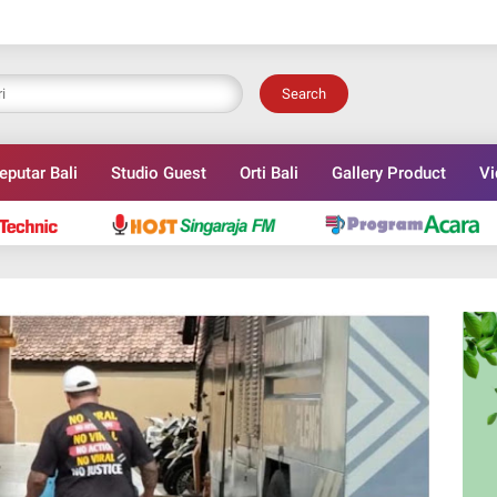
Search
eputar Bali
Studio Guest
Orti Bali
Gallery Product
Vi