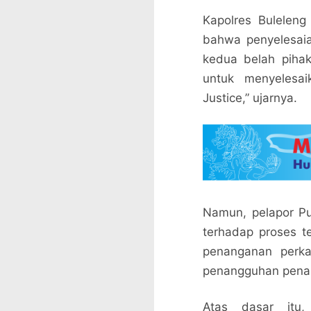
Kapolres Bulelen
bahwa penyelesaia
kedua belah piha
untuk menyelesa
Justice,” ujarnya.
Namun, pelapor P
terhadap proses te
penanganan perka
penangguhan penaha
Atas dasar itu