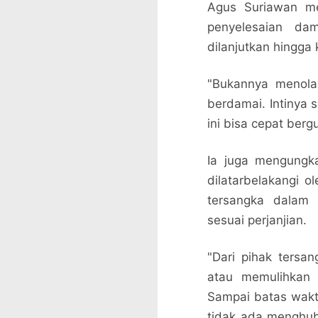
Agus Suriawan me
penyelesaian da
dilanjutkan hingga
"Bukannya menola
berdamai. Intinya 
ini bisa cepat berg
Ia juga mengungk
dilatarbelakangi o
tersangka dalam 
sesuai perjanjian.
"Dari pihak tersa
atau memulihkan 
Sampai batas waktu
tidak ada menghu