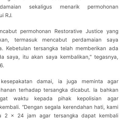
rdamaian sekaligus menarik permohonan
i RJ.
encabut permohonan Restorative Justice yang
kan, termasuk mencabut perdamaian saya
a. Kebetulan tersangka telah memberikan ada
 saya, itu akan saya kembalikan," tegasnya,
6.
 kesepakatan damai, ia juga meminta agar
Kecewa Dengan Penanganan Kasus yang
Kecewa Dengan Penanganan Kasus yang
hanan terhadap tersangka dicabut. Ia bahkan
Melibatkan Perbekel Sudaji , Pelapor Cabut
Melibatkan Perbekel Sudaji , Pelapor Cabut
gat waktu kepada pihak kepolisian agar
Kesepakatan Damai
SINGARAJA 92FM
Kesepakatan Damai
SINGARAJA 92FM
kembali. “Dengan segala kerendahan hati, kami
Bagikan ke media lain
Bagikan ke media lain
 2 x 24 jam agar tersangka dapat kembali