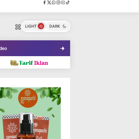
LIGHT
DARK
deo