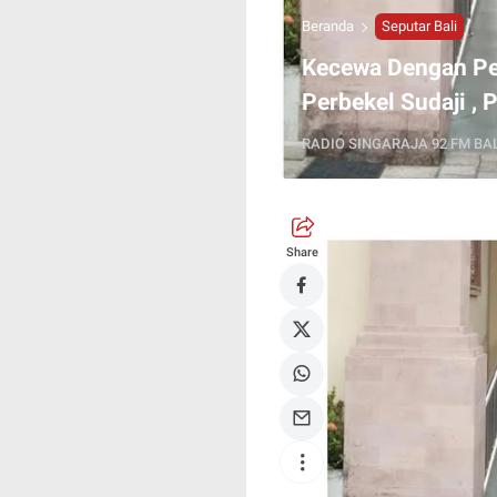
Beranda
Seputar Bali
Kecewa Dengan Pe
Perbekel Sudaji ,
RADIO SINGARAJA 92 FM BAL
Share