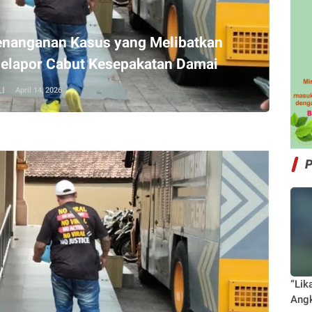
nanganan Kasus yang Melibatkan
 Pelapor Cabut Kesepakatan Damai
I
April 14, 2026
“Lik
Angk