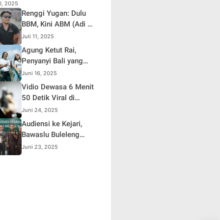
10, 2025
Renggi Yugan: Dulu
BBM, Kini ABM (Adi Be
Mesanding)
Juli 11, 2025
Agung Ketut Rai,
Penyanyi Bali yang
Viral Lewat Lagu
Juni 16, 2025
"Timpal Sirep"
Vidio Dewasa 6 Menit
50 Detik Viral di
Sosmed ,Polisi
Juni 24, 2025
Lakukan Penelusuran
Audiensi ke Kejari,
Bawaslu Buleleng
Apresiasi Sinergi
Juni 23, 2025
Selama Pemilu dan
Pilkada 2024