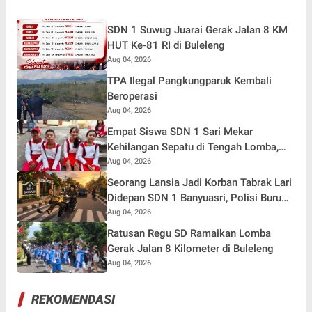
SDN 1 Suwug Juarai Gerak Jalan 8 KM
HUT Ke-81 RI di Buleleng
Aug 04, 2026
TPA Ilegal Pangkungparuk Kembali
Beroperasi
Aug 04, 2026
Empat Siswa SDN 1 Sari Mekar
Kehilangan Sepatu di Tengah Lomba,
Tetap Tempuh 7 Kilometer Demi Merah
Aug 04, 2026
Putih
Seorang Lansia Jadi Korban Tabrak Lari
Didepan SDN 1 Banyuasri, Polisi Buru
Pengendara
Aug 04, 2026
Ratusan Regu SD Ramaikan Lomba
Gerak Jalan 8 Kilometer di Buleleng
Aug 04, 2026
REKOMENDASI