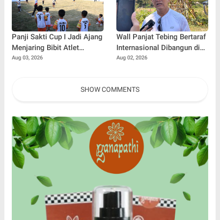
Panji Sakti Cup I Jadi Ajang
Wall Panjat Tebing Bertaraf
Menjaring Bibit Atlet
Internasional Dibangun di
Baseball Muda Buleleng
Buleleng, Dukung Sport
Aug 03, 2026
Aug 02, 2026
Tourism Bali
SHOW COMMENTS