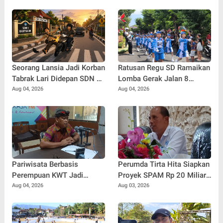
Seorang Lansia Jadi Korban
Ratusan Regu SD Ramaikan
Tabrak Lari Didepan SDN 1
Lomba Gerak Jalan 8
Banyuasri, Polisi Buru
Kilometer di Buleleng
Aug 04, 2026
Aug 04, 2026
Pengendara
Pariwisata Berbasis
Perumda Tirta Hita Siapkan
Perempuan KWT Jadi
Proyek SPAM Rp 20 Miliar,
Motor Penggerak Ekonomi
Pasokan Air Banyuning dan
Aug 04, 2026
Aug 03, 2026
Desa Panji
Petandakan Ditarget Lebih
Stabil