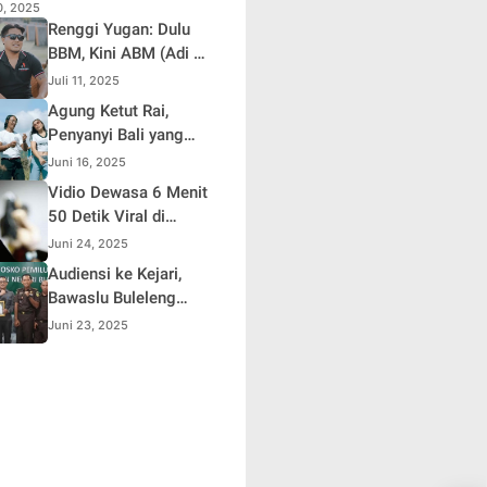
10, 2025
Renggi Yugan: Dulu
BBM, Kini ABM (Adi Be
Mesanding)
Juli 11, 2025
Agung Ketut Rai,
Penyanyi Bali yang
Viral Lewat Lagu
Juni 16, 2025
"Timpal Sirep"
Vidio Dewasa 6 Menit
50 Detik Viral di
Sosmed ,Polisi
Juni 24, 2025
Lakukan Penelusuran
Audiensi ke Kejari,
Bawaslu Buleleng
Apresiasi Sinergi
Juni 23, 2025
Selama Pemilu dan
Pilkada 2024