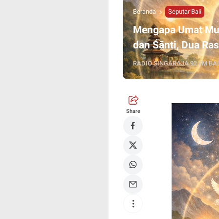
Beranda
Seputar Bali
Mengapa Umat Mud
dan Śānti, Dua Ra
RADIO SINGARAJA 92 FM BAL
Share