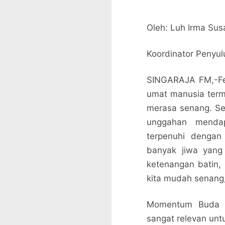
Oleh: Luh Irma Sus
Koordinator Penyu
SINGARAJA FM,-Feno
umat manusia term
merasa senang. Sen
unggahan mendap
terpenuhi dengan
banyak jiwa yang 
ketenangan batin,
kita mudah senang, 
Momentum Buda C
sangat relevan unt