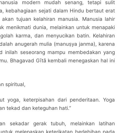
manusia modern mudah senang, tetapi sulit
a, kebahagiaan sejati dalam Hindu bertaut erat
akan tujuan kelahiran manusia. Manusia lahir
k menikmati dunia, melainkan untuk menapaki
golah karma, dan menyucikan batin. Kelahiran
dalah anugerah mulia (manuṣya janma), karena
d inilah seseorang mampu membedakan yang
mu. Bhagavad Gītā kembali menegaskan hal ini
 spiritual,
but yoga, keterpisahan dari penderitaan. Yoga
gan tekad dan keteguhan hati.”
an sekadar gerak tubuh, melainkan latihan
 untuk melepaskan keterikatan berlebihan pada