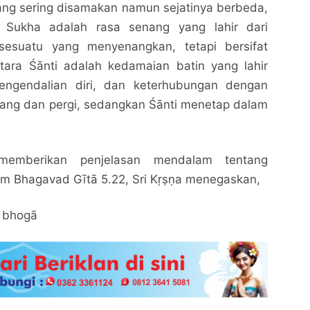
ang sering disamakan namun sejatinya berbeda,
 Sukha adalah rasa senang yang lahir dari
sesuatu yang menyenangkan, tetapi bersifat
ara Śānti adalah kedamaian batin yang lahir
pengendalian diri, dan keterhubungan dengan
ang dan pergi, sedangkan Śānti menetap dalam
memberikan penjelasan mendalam tentang
am Bhagavad Gītā 5.22, Sri Kṛṣṇa menegaskan,
ā bhogā