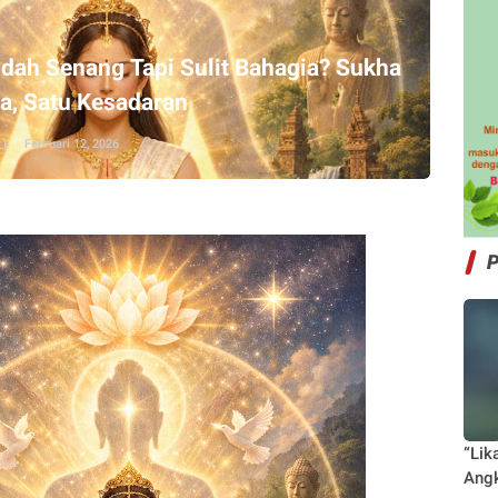
ah Senang Tapi Sulit Bahagia? Sukha
sa, Satu Kesadaran
I
Februari 12, 2026
“Lik
Angk