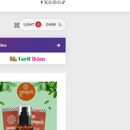
LIGHT
DARK
deo