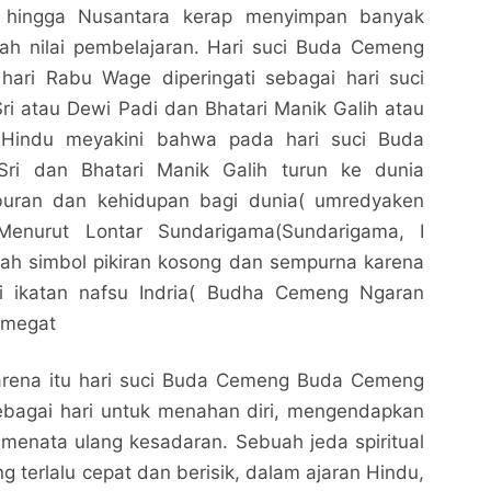
li hingga Nusantara kerap menyimpan banyak
h nilai pembelajaran. Hari suci Buda Cemeng
 hari Rabu Wage diperingati sebagai hari suci
ri atau Dewi Padi dan Bhatari Manik Galih atau
Hindu meyakini bahwa pada hari suci Buda
Sri dan Bhatari Manik Galih turun ke dunia
uran dan kehidupan bagi dunia( umredyaken
).Menurut Lontar Sundarigama(Sundarigama, I
ah simbol pikiran kosong dan sempurna karena
ri ikatan nafsu Indria( Budha Cemeng Ngaran
Mengapa Umat Mudah Senang Tapi Sulit Bahagia?
Mengapa Umat Mudah Senang Tapi Sulit Bahagia?
amegat
Sukha dan Śānti, Dua Rasa, Satu Kesadaran
Sukha dan Śānti, Dua Rasa, Satu Kesadaran
SINGARAJA 92FM
SINGARAJA 92FM
 karena itu hari suci Buda Cemeng Buda Cemeng
Bagikan ke media lain
Bagikan ke media lain
ebagai hari untuk menahan diri, mengendapkan
n menata ulang kesadaran. Sebuah jeda spiritual
g terlalu cepat dan berisik, dalam ajaran Hindu,