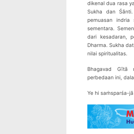
dikenal dua rasa y
Sukha dan Śānti.
pemuasan indria 
sementara. Sement
dari kesadaran, 
Dharma. Sukha dat
nilai spiritualitas.
Bhagavad Gītā 
perbedaan ini, dal
Ye hi saṁsparśa-j