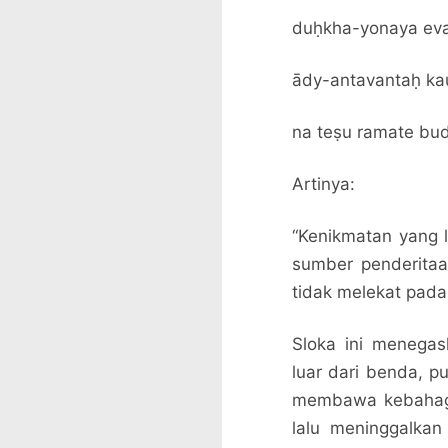
duḥkha-yonaya eva
ādy-antavantaḥ ka
na teṣu ramate bu
Artinya:
“Kenikmatan yang l
sumber penderitaan
tidak melekat pada
Sloka ini menega
luar dari benda, p
membawa kebahagia
lalu meninggalka