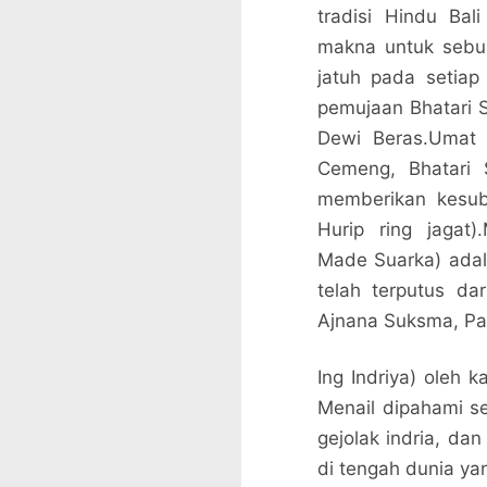
tradisi Hindu Ba
makna untuk sebua
jatuh pada setiap
pemujaan Bhatari S
Dewi Beras.Umat 
Cemeng, Bhatari 
memberikan kesub
Hurip ring jagat
Made Suarka) adal
telah terputus da
Ajnana Suksma, P
Ing Indriya) oleh
Menail dipahami s
gejolak indria, da
di tengah dunia yan