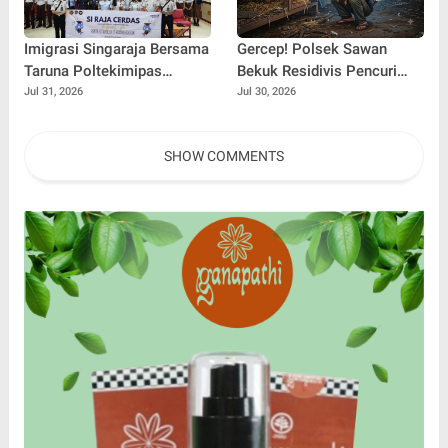
Imigrasi Singaraja Bersama
Gercep! Polsek Sawan
Taruna Poltekimipas
Bekuk Residivis Pencuri
Edukasi Ratusan Pelajar
Dua Ekor Ayam Kurang dari
Jul 31, 2026
Jul 30, 2026
Melalui Program Si Raja
24 Jam
Cerdas
SHOW COMMENTS