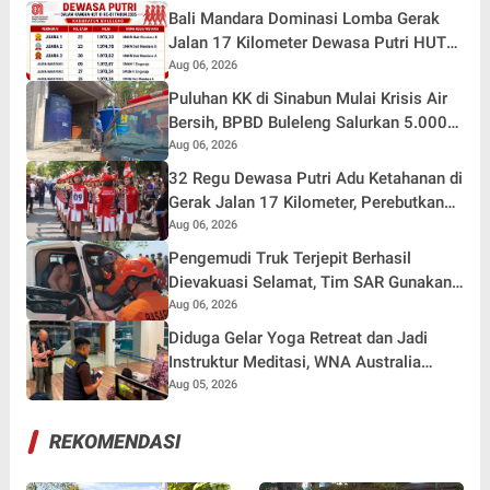
Bali Mandara Dominasi Lomba Gerak
Jalan 17 Kilometer Dewasa Putri HUT
RI ke-81 di Buleleng
Aug 06, 2026
Puluhan KK di Sinabun Mulai Krisis Air
Bersih, BPBD Buleleng Salurkan 5.000
Liter Air dan Siaga Hadapi Dampak
Aug 06, 2026
Kemarau
32 Regu Dewasa Putri Adu Ketahanan di
Gerak Jalan 17 Kilometer, Perebutkan
Hadiah Rp82,5 Juta pada HUT RI ke-81
Aug 06, 2026
Pengemudi Truk Terjepit Berhasil
Dievakuasi Selamat, Tim SAR Gunakan
Teknik Khusus
Aug 06, 2026
Diduga Gelar Yoga Retreat dan Jadi
Instruktur Meditasi, WNA Australia
Dideportasi Imigrasi Singaraja
Aug 05, 2026
REKOMENDASI