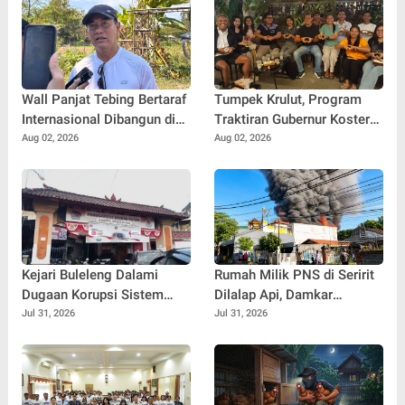
Wall Panjat Tebing Bertaraf
Tumpek Krulut, Program
Internasional Dibangun di
Traktiran Gubernur Koster
Buleleng, Dukung Sport
Dongkrak Omzet UMKM
Aug 02, 2026
Aug 02, 2026
Tourism Bali
Kuliner Buleleng
Kejari Buleleng Dalami
Rumah Milik PNS di Seririt
Dugaan Korupsi Sistem
Dilalap Api, Damkar
Elektronik Perumda Pasar,
Buleleng Berjibaku Selama
Jul 31, 2026
Jul 31, 2026
Dua Lokasi Digeledah
Dua Jam Padamkan
Kebakaran