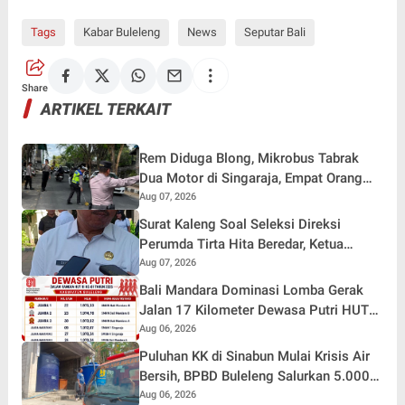
Tags
Kabar Buleleng
News
Seputar Bali
Share
ARTIKEL TERKAIT
Rem Diduga Blong, Mikrobus Tabrak
Dua Motor di Singaraja, Empat Orang
Terluka
Aug 07, 2026
Surat Kaleng Soal Seleksi Direksi
Perumda Tirta Hita Beredar, Ketua
Pansel: Kenapa Tidak Gunakan Masa
Aug 07, 2026
Sanggah?
Bali Mandara Dominasi Lomba Gerak
Jalan 17 Kilometer Dewasa Putri HUT
RI ke-81 di Buleleng
Aug 06, 2026
Puluhan KK di Sinabun Mulai Krisis Air
Bersih, BPBD Buleleng Salurkan 5.000
Liter Air dan Siaga Hadapi Dampak
Aug 06, 2026