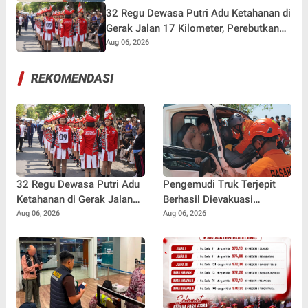
Kemarau
32 Regu Dewasa Putri Adu Ketahanan di
Gerak Jalan 17 Kilometer, Perebutkan
Hadiah Rp82,5 Juta pada HUT RI ke-81
Aug 06, 2026
REKOMENDASI
32 Regu Dewasa Putri Adu
Pengemudi Truk Terjepit
Ketahanan di Gerak Jalan
Berhasil Dievakuasi
17 Kilometer, Perebutkan
Selamat, Tim SAR Gunakan
Aug 06, 2026
Aug 06, 2026
Hadiah Rp82,5 Juta pada
Teknik Khusus
HUT RI ke-81