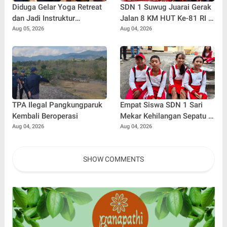
Diduga Gelar Yoga Retreat
SDN 1 Suwug Juarai Gerak
dan Jadi Instruktur
Jalan 8 KM HUT Ke-81 RI di
Meditasi, WNA Australia
Buleleng
Aug 05, 2026
Aug 04, 2026
Dideportasi Imigrasi
Singaraja
TPA Ilegal Pangkungparuk
Empat Siswa SDN 1 Sari
Kembali Beroperasi
Mekar Kehilangan Sepatu di
Tengah Lomba, Tetap
Aug 04, 2026
Aug 04, 2026
Tempuh 7 Kilometer Demi
Merah Putih
SHOW COMMENTS