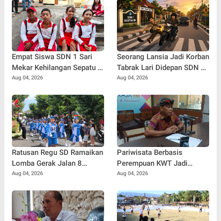
Empat Siswa SDN 1 Sari
Seorang Lansia Jadi Korban
Mekar Kehilangan Sepatu di
Tabrak Lari Didepan SDN 1
Tengah Lomba, Tetap
Banyuasri, Polisi Buru
Aug 04, 2026
Aug 04, 2026
Tempuh 7 Kilometer Demi
Pengendara
Merah Putih
Ratusan Regu SD Ramaikan
Pariwisata Berbasis
Lomba Gerak Jalan 8
Perempuan KWT Jadi
Kilometer di Buleleng
Motor Penggerak Ekonomi
Aug 04, 2026
Aug 04, 2026
Desa Panji