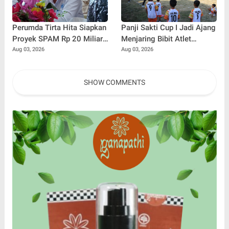
Perumda Tirta Hita Siapkan
Panji Sakti Cup I Jadi Ajang
Proyek SPAM Rp 20 Miliar,
Menjaring Bibit Atlet
Pasokan Air Banyuning dan
Baseball Muda Buleleng
Aug 03, 2026
Aug 03, 2026
Petandakan Ditarget Lebih
Stabil
SHOW COMMENTS