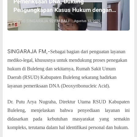
Pemeriksaan DNA, Dukung
Pengungkapan Kasus Hukum dengan
Teknologi Forensik
RADIO SINGARAJA 92 FM BALI
Agustus 12, 2025
SINGARAJA FM,-
Sebagai bagian dari penguatan layanan
mediko-legal, khususnya untuk mendukung proses penegakan
hukum di Buleleng dan sekitarnya, Rumah Sakit Umum
Daerah (RSUD) Kabupaten Buleleng sekarang hadirkan
layanan pemeriksaan DNA (Deoxyribonucleic Acid).
Dr. Putu Arya Nugraha, Direktur Utama RSUD Kabupaten
Buleleng, menjelaskan bahwa penyediaan layanan ini
didasarkan pada kebutuhan masyarakat yang semakin
kompleks, terutama dalam hal identifikasi personal dan hukum.