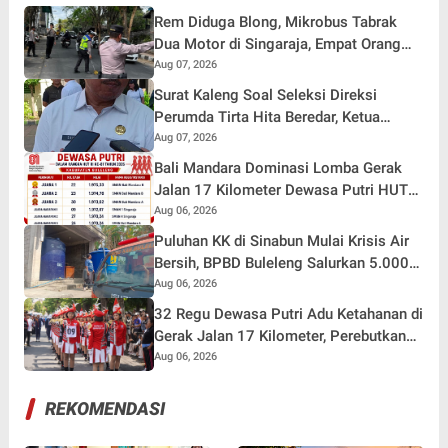
Rem Diduga Blong, Mikrobus Tabrak
Dua Motor di Singaraja, Empat Orang
Terluka
Aug 07, 2026
Surat Kaleng Soal Seleksi Direksi
Perumda Tirta Hita Beredar, Ketua
Pansel: Kenapa Tidak Gunakan Masa
Aug 07, 2026
Sanggah?
Bali Mandara Dominasi Lomba Gerak
Jalan 17 Kilometer Dewasa Putri HUT
RI ke-81 di Buleleng
Aug 06, 2026
Puluhan KK di Sinabun Mulai Krisis Air
Bersih, BPBD Buleleng Salurkan 5.000
Liter Air dan Siaga Hadapi Dampak
Aug 06, 2026
Kemarau
32 Regu Dewasa Putri Adu Ketahanan di
Gerak Jalan 17 Kilometer, Perebutkan
Hadiah Rp82,5 Juta pada HUT RI ke-81
Aug 06, 2026
REKOMENDASI