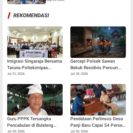
REKOMENDASI
Imigrasi Singaraja Bersama
Gercep! Polsek Sawan
Taruna Poltekimipas
Bekuk Residivis Pencuri
Edukasi Ratusan Pelajar
Dua Ekor Ayam Kurang dari
Jul 31, 2026
Jul 30, 2026
Melalui Program Si Raja
24 Jam
Cerdas
Guru PPPK Tersangka
Pendataan Perlinsos Desa
Pencabulan di Buleleng
Panji Baru Capai 54 Persen,
Diberhentikan Sementara
Sekwan Bali Minta Kadus
Jul 30, 2026
Jul 30, 2026