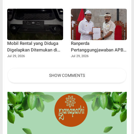
Jemput Bola Door to Door
Mobil Rental yang Diduga
Ranperda
Digelapkan Ditemukan di
Pertanggungjawaban APBD
Hutan Buleleng, GPS
2025 Disepakati, Siap
Jul 29, 2026
Jul 29, 2026
Diputus dan Pelat Nomor
Diajukan Menjadi Perda
Diganti
SHOW COMMENTS