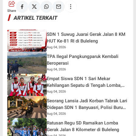
Share
ARTIKEL TERKAIT
SDN 1 Suwug Juarai Gerak Jalan 8 KM
HUT Ke-81 RI di Buleleng
Aug 04, 2026
TPA Ilegal Pangkungparuk Kembali
Beroperasi
Aug 04, 2026
Empat Siswa SDN 1 Sari Mekar
Kehilangan Sepatu di Tengah Lomba,
Tetap Tempuh 7 Kilometer Demi Merah
Aug 04, 2026
Putih
Seorang Lansia Jadi Korban Tabrak Lari
Didepan SDN 1 Banyuasri, Polisi Buru
Pengendara
Aug 04, 2026
Ratusan Regu SD Ramaikan Lomba
Gerak Jalan 8 Kilometer di Buleleng
Aug 04, 2026