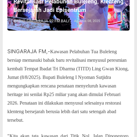
Revitalisasi Pelabuhan Buleleng, Klenteng
Bersejarah Jadi Episentrum
RADIO SINGARAJA 92 FM BALI
Agustus 08, 2025
SINGARAJA FM,-
Kawasan Pelabuhan Tua Buleleng
bersiap memasuki babak baru revitalisasi menyusul peresmian
kembali Tempat Ibadat Tri Dharma (TITD) Ling Gwan Kiong,
Jumat (8/8/2025). Bupati Buleleng I Nyoman Sutjidra
mengungkapkan rencana penataan menyeluruh kawasan
heritage ini senilai Rp25 miliar yang akan dimulai Februari
2026. Penataan ini dilakukan menyusul selesainya restorasi
klenteng bersejarah berusia lebih dari satu setengah abad
tersebut.
"Kita akan tata kawasan dari Titik Nol, Jalan Diponegoro,