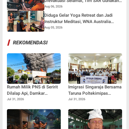
Dievakuasi Selamat, Tim SAR Gunakan
Teknik Khusus
Aug 06, 2026
Diduga Gelar Yoga Retreat dan Jadi
Instruktur Meditasi, WNA Australia
Dideportasi Imigrasi Singaraja
Aug 05, 2026
REKOMENDASI
Rumah Milik PNS di Seririt
Imigrasi Singaraja Bersama
Dilalap Api, Damkar
Taruna Poltekimipas
Buleleng Berjibaku Selama
Edukasi Ratusan Pelajar
Jul 31, 2026
Jul 31, 2026
Dua Jam Padamkan
Melalui Program Si Raja
Kebakaran
Cerdas