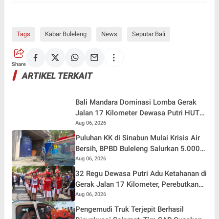
Tags
Kabar Buleleng
News
Seputar Bali
Share
ARTIKEL TERKAIT
Bali Mandara Dominasi Lomba Gerak
Jalan 17 Kilometer Dewasa Putri HUT
RI ke-81 di Buleleng
Aug 06, 2026
Puluhan KK di Sinabun Mulai Krisis Air
Bersih, BPBD Buleleng Salurkan 5.000
Liter Air dan Siaga Hadapi Dampak
Aug 06, 2026
Kemarau
32 Regu Dewasa Putri Adu Ketahanan di
Gerak Jalan 17 Kilometer, Perebutkan
Hadiah Rp82,5 Juta pada HUT RI ke-81
Aug 06, 2026
Pengemudi Truk Terjepit Berhasil