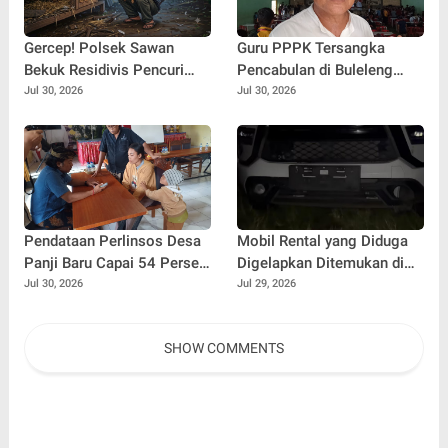
Gercep! Polsek Sawan
Guru PPPK Tersangka
Bekuk Residivis Pencuri
Pencabulan di Buleleng
Dua Ekor Ayam Kurang dari
Diberhentikan Sementara
Jul 30, 2026
Jul 30, 2026
24 Jam
Pendataan Perlinsos Desa
Mobil Rental yang Diduga
Panji Baru Capai 54 Persen,
Digelapkan Ditemukan di
Sekwan Bali Minta Kadus
Hutan Buleleng, GPS
Jul 30, 2026
Jul 29, 2026
Jemput Bola Door to Door
Diputus dan Pelat Nomor
Diganti
SHOW COMMENTS