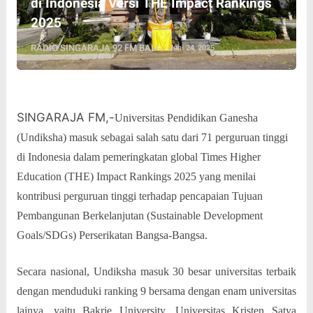
di Indonesia Versi THE Impact Rankings
2025
RADIO SINGARAJA 92 FM BALI
Juni 24, 2025
SINGARAJA FM,-
Universitas Pendidikan Ganesha
(Undiksha) masuk sebagai salah satu dari 71 perguruan tinggi
di Indonesia dalam pemeringkatan global Times Higher
Education (THE) Impact Rankings 2025 yang menilai
kontribusi perguruan tinggi terhadap pencapaian Tujuan
Pembangunan Berkelanjutan (Sustainable Development
Goals/SDGs) Perserikatan Bangsa-Bangsa.
Secara nasional, Undiksha masuk 30 besar universitas terbaik
dengan menduduki ranking 9 bersama dengan enam universitas
lainya, yaitu Bakrie University, Universitas Kristen Satya