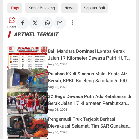
Tags
Kabar Buleleng
News
Seputar Bali
Share
ARTIKEL TERKAIT
Bali Mandara Dominasi Lomba Gerak
Jalan 17 Kilometer Dewasa Putri HUT
RI ke-81 di Buleleng
Aug 06, 2026
Puluhan KK di Sinabun Mulai Krisis Air
Bersih, BPBD Buleleng Salurkan 5.000
Liter Air dan Siaga Hadapi Dampak
Aug 06, 2026
Kemarau
32 Regu Dewasa Putri Adu Ketahanan di
Gerak Jalan 17 Kilometer, Perebutkan
Hadiah Rp82,5 Juta pada HUT RI ke-81
Aug 06, 2026
Pengemudi Truk Terjepit Berhasil
Dievakuasi Selamat, Tim SAR Gunakan
Teknik Khusus
Aug 06, 2026