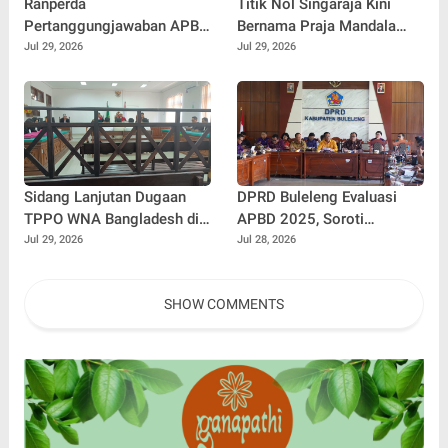
Ranperda
Titik Nol Singaraja Kini
Pertanggungjawaban APBD
Bernama Praja Mandala
2025 Disepakati, Siap
Singa Ambara Raja, Perkuat
Jul 29, 2026
Jul 29, 2026
Diajukan Menjadi Perda
Identitas Kota Pusaka
Sidang Lanjutan Dugaan
DPRD Buleleng Evaluasi
TPPO WNA Bangladesh di
APBD 2025, Soroti
PN Singaraja, Muncul
Besarnya SiLPA dan Dorong
Jul 29, 2026
Jul 28, 2026
Perbedaan Keterangan
Penguatan Peran BUMD
dengan BAP
SHOW COMMENTS