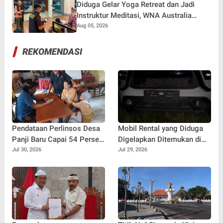
Diduga Gelar Yoga Retreat dan Jadi
Instruktur Meditasi, WNA Australia
Dideportasi Imigrasi Singaraja
Aug 05, 2026
REKOMENDASI
Pendataan Perlinsos Desa
Mobil Rental yang Diduga
Panji Baru Capai 54 Persen,
Digelapkan Ditemukan di
Sekwan Bali Minta Kadus
Hutan Buleleng, GPS
Jul 30, 2026
Jul 29, 2026
Jemput Bola Door to Door
Diputus dan Pelat Nomor
Diganti