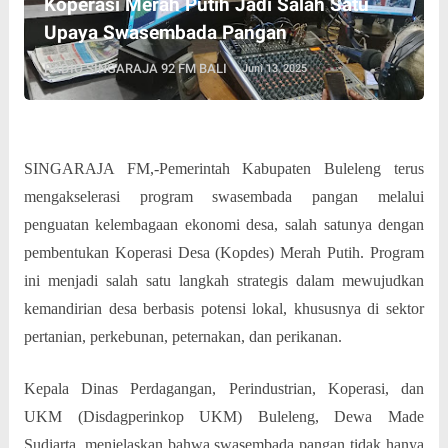
Koperasi Merah Putih Jadi Salah Satu
Upaya Swasembada Pangan
RADIO SINGARAJA 92 FM BALI
Juni 13, 2025
SINGARAJA FM,-Pemerintah Kabupaten Buleleng terus
mengakselerasi program swasembada pangan melalui
penguatan kelembagaan ekonomi desa, salah satunya dengan
pembentukan Koperasi Desa (Kopdes) Merah Putih. Program
ini menjadi salah satu langkah strategis dalam mewujudkan
kemandirian desa berbasis potensi lokal, khususnya di sektor
pertanian, perkebunan, peternakan, dan perikanan.
Kepala Dinas Perdagangan, Perindustrian, Koperasi, dan
UKM (Disdagperinkop UKM) Buleleng, Dewa Made
Sudiarta, menjelaskan bahwa swasembada pangan tidak hanya