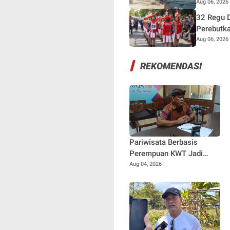
Aug 06, 2026
32 Regu D
Perebutka
Aug 06, 2026
REKOMENDASI
Pariwisata Berbasis
Perempuan KWT Jadi
Motor Penggerak
Aug 04, 2026
Ekonomi Desa Panji