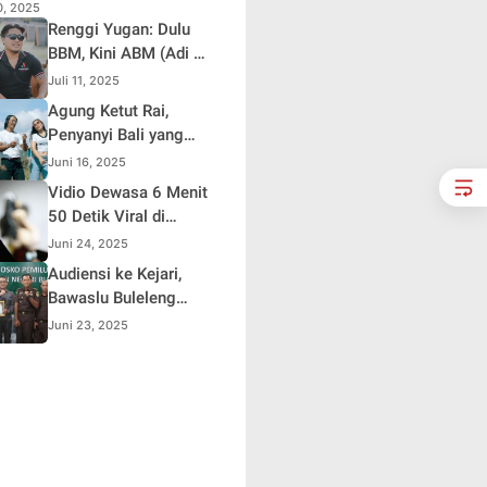
10, 2025
Renggi Yugan: Dulu
BBM, Kini ABM (Adi Be
Mesanding)
Juli 11, 2025
Agung Ketut Rai,
Penyanyi Bali yang
Viral Lewat Lagu
Juni 16, 2025
"Timpal Sirep"
Vidio Dewasa 6 Menit
50 Detik Viral di
Sosmed ,Polisi
Juni 24, 2025
Lakukan Penelusuran
Audiensi ke Kejari,
Bawaslu Buleleng
Apresiasi Sinergi
Juni 23, 2025
Selama Pemilu dan
Pilkada 2024