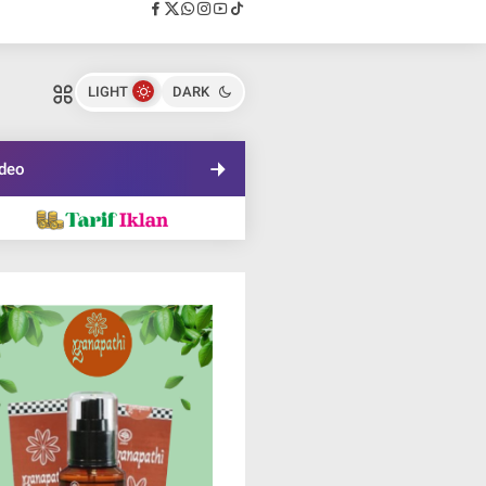
LIGHT
DARK
deo