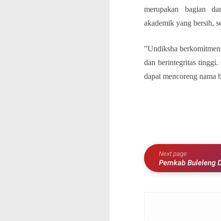
merupakan bagian dar
akademik yang bersih, se
"Undiksha berkomitmen 
dan berintegritas tinggi
dapat mencoreng nama ba
Next page
Pemkab Buleleng D
Layonsari”