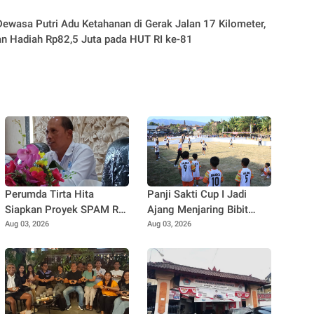
ewasa Putri Adu Ketahanan di Gerak Jalan 17 Kilometer,
n Hadiah Rp82,5 Juta pada HUT RI ke-81
Perumda Tirta Hita
Panji Sakti Cup I Jadi
Siapkan Proyek SPAM Rp
Ajang Menjaring Bibit
20 Miliar, Pasokan Air
Atlet Baseball Muda
Aug 03, 2026
Aug 03, 2026
Banyuning dan
Buleleng
Petandakan Ditarget Lebih
Stabil