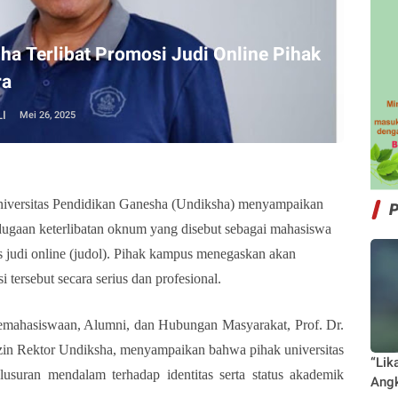
a Terlibat Promosi Judi Online Pihak
ra
I
Mei 26, 2025
iversitas Pendidikan Ganesha (Undiksha) menyampaikan
 dugaan keterlibatan oknum yang disebut sebagai mahasiswa
s judi online (judol). Pihak kampus menegaskan akan
 tersebut secara serius dan profesional.
mahasiswaan, Alumni, dan Hubungan Masyarakat, Prof. Dr.
eizin Rektor Undiksha, menyampaikan bahwa pihak universitas
“Lik
usuran mendalam terhadap identitas serta status akademik
Angk