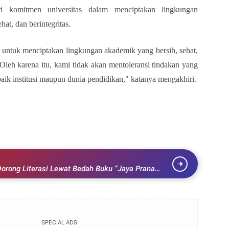
i komitmen universitas dalam menciptakan lingkungan
hat, dan berintegritas.
untuk menciptakan lingkungan akademik yang bersih, sehat,
. Oleh karena itu, kami tidak akan mentoleransi tindakan yang
ik institusi maupun dunia pendidikan," katanya mengakhiri.
Mahasiswa Undiksha Terlibat Promosi Judi Online
Mahasiswa Undiksha Terlibat Promosi Judi Online
Pihak Kampus Buka Suara
Pihak Kampus Buka Suara
SINGARAJA 92FM
SINGARAJA 92FM
Bagikan ke media lain
Bagikan ke media lain
orong Literasi Lewat Bedah Buku “Jaya Prana
SPECIAL ADS