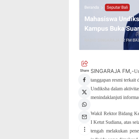
Beranda
Seputar Bali
Mahasiswa Undiksh
Kampus Buka Sua
RADIO SINGARAJA 92 FM BAL
SINGARAJA FM,-
Share
Un
tanggapan resmi terkait
Undiksha dalam aktivita
menindaklanjuti informasi
Wakil Rektor Bidang Ke
I Ketut Sudiana, atas s
tengah melakukan penel