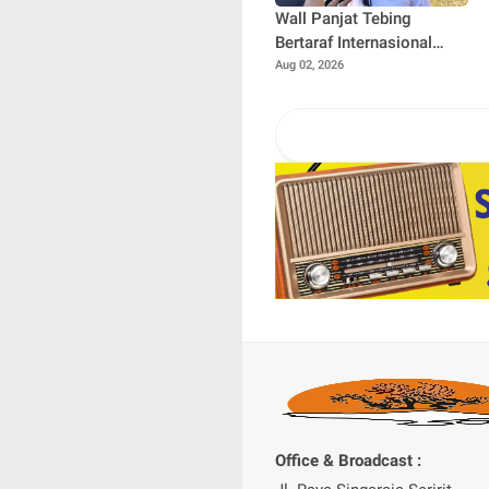
Wall Panjat Tebing
Bertaraf Internasional
Dibangun di Buleleng,
Aug 02, 2026
Dukung Sport Tourism
Bali
Office & Broadcast :