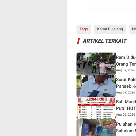
Tags
Kabar Buleleng
N
ARTIKEL TERKAIT
Rem Didug
Orang Ter
Aug 07, 2026
Surat Kal
Pansel: 
Aug 07, 2026
Bali Man
Putri HUT
Aug 06, 2026
Puluhan K
Salurkan 