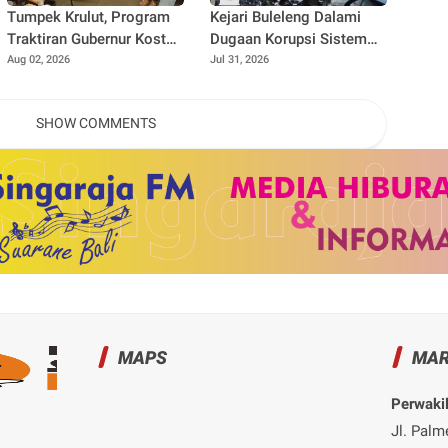
Tumpek Krulut, Program
Kejari Buleleng Dalami
Traktiran Gubernur Koster
Dugaan Korupsi Sistem
Dongkrak Omzet UMKM
Elektronik Perumda Pasar,
Aug 02, 2026
Jul 31, 2026
Kuliner Buleleng
Dua Lokasi Digeledah
SHOW COMMENTS
MAPS
MAR
Perwakil
Jl. Palm