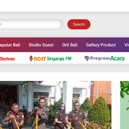
Search
eputar Bali
Studio Guest
Orti Bali
Gallery Product
Vi