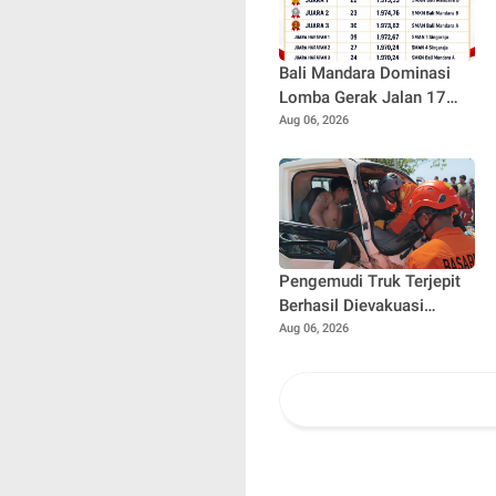
Bali Mandara Dominasi
Lomba Gerak Jalan 17
Kilometer Dewasa Putri
Aug 06, 2026
HUT RI ke-81 di Buleleng
Pengemudi Truk Terjepit
Berhasil Dievakuasi
Selamat, Tim SAR
Aug 06, 2026
Gunakan Teknik Khusus