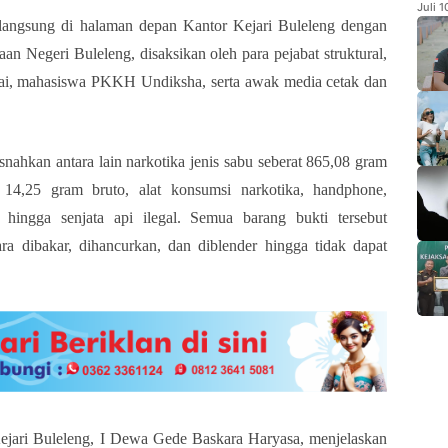
Juli 
langsung di halaman depan Kantor Kejari Buleleng dengan
an Negeri Buleleng, disaksikan oleh para pejabat struktural,
wai, mahasiswa PKKH Undiksha, serta awak media cetak dan
nahkan antara lain narkotika jenis sabu seberat 865,08 gram
a 14,25 gram bruto, alat konsumsi narkotika, handphone,
, hingga senjata api ilegal. Semua barang bukti tersebut
a dibakar, dihancurkan, dan diblender hingga tidak dapat
 Kejari Buleleng, I Dewa Gede Baskara Haryasa, menjelaskan