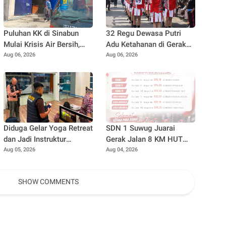
Puluhan KK di Sinabun
32 Regu Dewasa Putri
Mulai Krisis Air Bersih,
Adu Ketahanan di Gerak
BPBD Buleleng Salurkan
Jalan 17 Kilometer,
Aug 06, 2026
Aug 06, 2026
5.000 Liter Air dan Siaga
Perebutkan Hadiah
Hadapi Dampak Kemarau
Rp82,5 Juta pada HUT RI
ke-81
Diduga Gelar Yoga Retreat
SDN 1 Suwug Juarai
dan Jadi Instruktur
Gerak Jalan 8 KM HUT
Meditasi, WNA Australia
Ke-81 RI di Buleleng
Aug 05, 2026
Aug 04, 2026
Dideportasi Imigrasi
Singaraja
SHOW COMMENTS