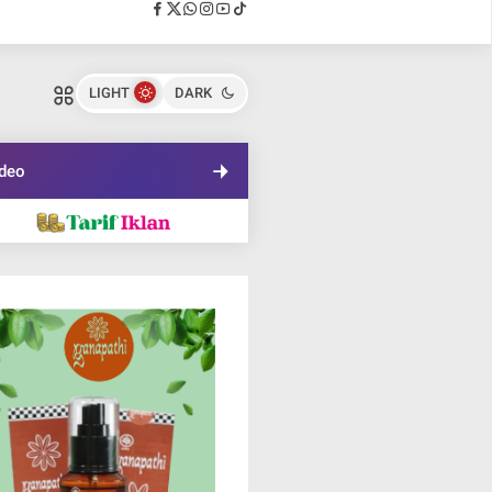
LIGHT
DARK
deo