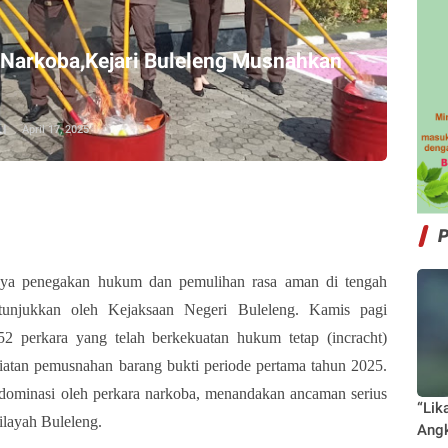
 Narkoba,Kejari Buleleng Musnahkan
I
April 17, 2025
 penegakan hukum dan pemulihan rasa aman di tengah
itunjukkan oleh Kejaksaan Negeri Buleleng. Kamis pagi
52 perkara yang telah berkekuatan hukum tetap (incracht)
atan pemusnahan barang bukti periode pertama tahun 2025.
didominasi oleh perkara narkoba, menandakan ancaman serius
“Lik
ilayah Buleleng.
Angk