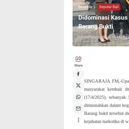
Beranda
Seputar Bali
Didominasi Kasus
Barang Bukti
RADIO SINGARAJA 92 FM BAL
Share
SINGARAJA FM,-Upaya
masyarakat kembali d
(17/4/2025), sebanyak 
dimusnahkan dalam kegi
Barang bukti tersebut 
kejahatan narkotika di w