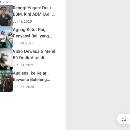
10, 2025
Renggi Yugan: Dulu
BBM, Kini ABM (Adi Be
Mesanding)
Juli 11, 2025
Agung Ketut Rai,
Penyanyi Bali yang
Viral Lewat Lagu
Juni 16, 2025
"Timpal Sirep"
Vidio Dewasa 6 Menit
50 Detik Viral di
Sosmed ,Polisi
Juni 24, 2025
Lakukan Penelusuran
Audiensi ke Kejari,
Bawaslu Buleleng
Apresiasi Sinergi
Juni 23, 2025
Selama Pemilu dan
Pilkada 2024