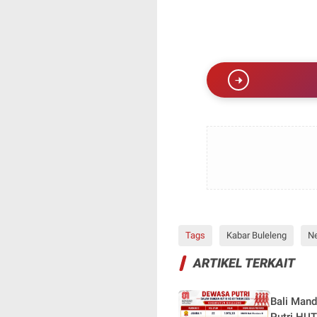
Tags
Kabar Buleleng
N
ARTIKEL TERKAIT
Bali Man