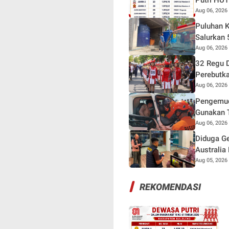
Putri HUT
Aug 06, 2026
Puluhan K
Salurkan 
Aug 06, 2026
32 Regu D
Perebutka
Aug 06, 2026
Pengemudi
Gunakan 
Aug 06, 2026
Diduga Ge
Australia
Aug 05, 2026
REKOMENDASI