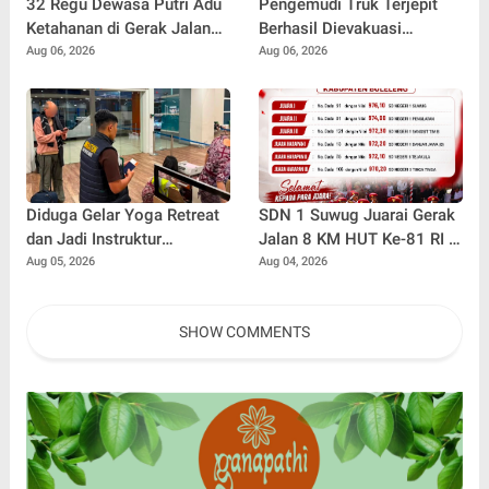
32 Regu Dewasa Putri Adu
Pengemudi Truk Terjepit
Ketahanan di Gerak Jalan
Berhasil Dievakuasi
17 Kilometer, Perebutkan
Selamat, Tim SAR Gunakan
Aug 06, 2026
Aug 06, 2026
Hadiah Rp82,5 Juta pada
Teknik Khusus
HUT RI ke-81
Diduga Gelar Yoga Retreat
SDN 1 Suwug Juarai Gerak
dan Jadi Instruktur
Jalan 8 KM HUT Ke-81 RI di
Meditasi, WNA Australia
Buleleng
Aug 05, 2026
Aug 04, 2026
Dideportasi Imigrasi
Singaraja
SHOW COMMENTS