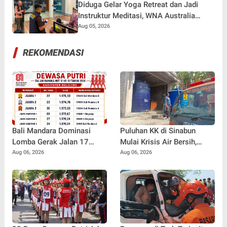
Diduga Gelar Yoga Retreat dan Jadi
Instruktur Meditasi, WNA Australia
Dideportasi Imigrasi Singaraja
Aug 05, 2026
REKOMENDASI
Bali Mandara Dominasi
Puluhan KK di Sinabun
Lomba Gerak Jalan 17
Mulai Krisis Air Bersih,
Kilometer Dewasa Putri
BPBD Buleleng Salurkan
Aug 06, 2026
Aug 06, 2026
HUT RI ke-81 di Buleleng
5.000 Liter Air dan Siaga
Hadapi Dampak Kemarau