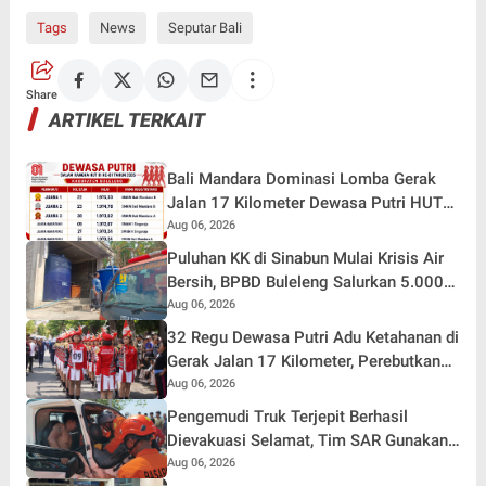
Tags
News
Seputar Bali
Share
ARTIKEL TERKAIT
Bali Mandara Dominasi Lomba Gerak
Jalan 17 Kilometer Dewasa Putri HUT
RI ke-81 di Buleleng
Aug 06, 2026
Puluhan KK di Sinabun Mulai Krisis Air
Bersih, BPBD Buleleng Salurkan 5.000
Liter Air dan Siaga Hadapi Dampak
Aug 06, 2026
Kemarau
32 Regu Dewasa Putri Adu Ketahanan di
Gerak Jalan 17 Kilometer, Perebutkan
Hadiah Rp82,5 Juta pada HUT RI ke-81
Aug 06, 2026
Pengemudi Truk Terjepit Berhasil
Dievakuasi Selamat, Tim SAR Gunakan
Teknik Khusus
Aug 06, 2026