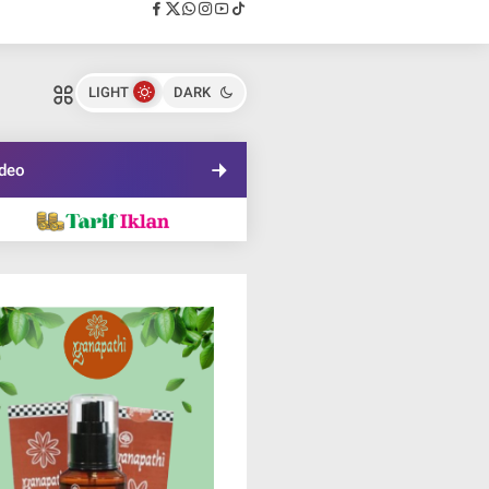
LIGHT
DARK
deo