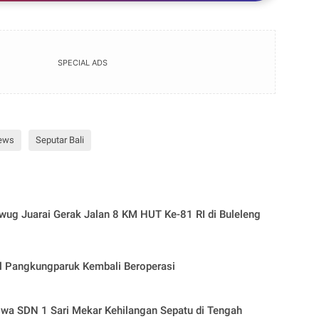
empromosikan Produknya
SPECIAL ADS
Serah Terima Jabatan Kabag Ops, Kabag SDM, dan
Serah Terima Jabatan Kabag Ops, Kabag SDM, dan
Kapolsek Singaraja Dipimpin Kapolres Buleleng
Kapolsek Singaraja Dipimpin Kapolres Buleleng
SINGARAJA 92FM
SINGARAJA 92FM
ews
Seputar Bali
Bagikan ke media lain
Bagikan ke media lain
ug Juarai Gerak Jalan 8 KM HUT Ke-81 RI di Buleleng
l Pangkungparuk Kembali Beroperasi
wa SDN 1 Sari Mekar Kehilangan Sepatu di Tengah