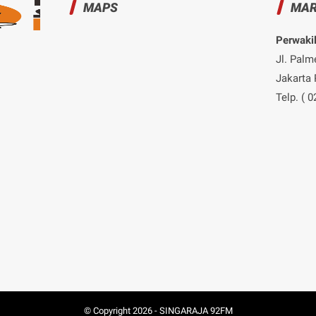
MAPS
MAR
Perwakil
Jl. Palm
Jakarta 
Telp. ( 
© Copyright
2026
-
SINGARAJA 92FM