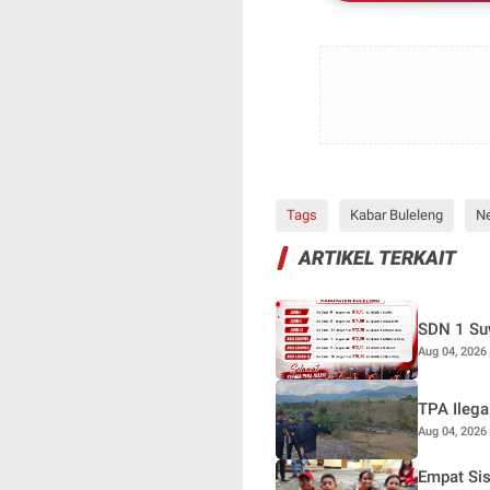
UMKM Buleleng M
Tags
Kabar Buleleng
N
ARTIKEL TERKAIT
SDN 1 Suw
Aug 04, 2026
TPA Ilega
Aug 04, 2026
Empat Sis