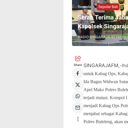
Beranda
Seputar Bali
Serah Terima Jab
Kapolsek Singaraj
RADIO SINGARAJA 92 FM BAL
SINGARAJAFM,-
Share
Pol
untuk Kabag Ops, Kaba
Ida Bagus Widwan Sutad
Apel Mako Polres Bulele
terjadi mutasi. Kompol
menjadi Kabag Ops Polr
menjabat sebagai Kabag
Polres Buleleng, akan m