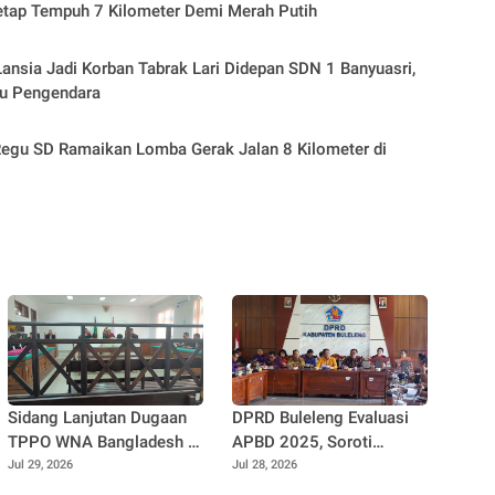
etap Tempuh 7 Kilometer Demi Merah Putih
ansia Jadi Korban Tabrak Lari Didepan SDN 1 Banyuasri,
ru Pengendara
egu SD Ramaikan Lomba Gerak Jalan 8 Kilometer di
Sidang Lanjutan Dugaan
DPRD Buleleng Evaluasi
TPPO WNA Bangladesh di
APBD 2025, Soroti
PN Singaraja, Muncul
Besarnya SiLPA dan
Jul 29, 2026
Jul 28, 2026
Perbedaan Keterangan
Dorong Penguatan Peran