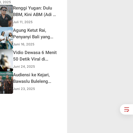
10, 2025
Renggi Yugan: Dulu
BBM, Kini ABM (Adi Be
Mesanding)
Juli 11, 2025
Agung Ketut Rai,
Penyanyi Bali yang
Viral Lewat Lagu
Juni 16, 2025
"Timpal Sirep"
Vidio Dewasa 6 Menit
50 Detik Viral di
Sosmed ,Polisi
Juni 24, 2025
Lakukan Penelusuran
Audiensi ke Kejari,
Bawaslu Buleleng
Apresiasi Sinergi
Juni 23, 2025
Selama Pemilu dan
Pilkada 2024