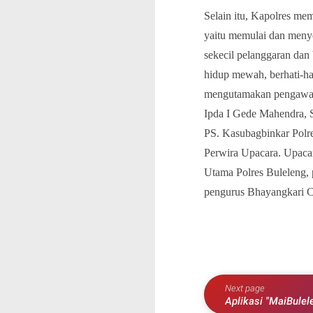
Selain itu, Kapolres mem
yaitu memulai dan menye
sekecil pelanggaran dan
hidup mewah, berhati-hat
mengutamakan pengawasa
Ipda I Gede Mahendra, 
PS. Kasubagbinkar Polre
Perwira Upacara. Upacar
Utama Polres Buleleng, 
pengurus Bhayangkari C
Next page
Aplikasi "MaiBulel