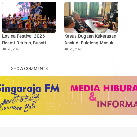
dengan BAP
BUMD
Lovina Festival 2026
Kasus Dugaan Kekerasan
Resmi Ditutup, Bupati
Anak di Buleleng Masuk
Sutjidra: Bali Utara Siap
Tahap Penuntutan, Kejari
Jul 28, 2026
Jul 28, 2026
Menjadi Destinasi
Terima Pelimpahan
Pariwisata Kelas Dunia
Tersangka dan Barang
SHOW COMMENTS
Bukti