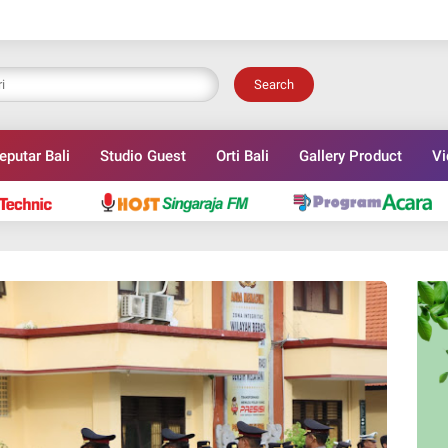
Search
eputar Bali
Studio Guest
Orti Bali
Gallery Product
Vi