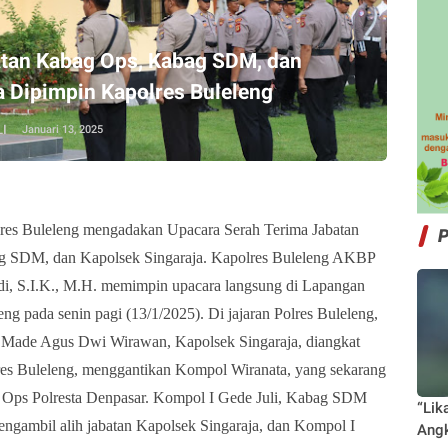
atan Kabag Ops, Kabag SDM, dan
a Dipimpin Kapolres Buleleng
I
Januari 13, 2025
res Buleleng mengadakan Upacara Serah Terima Jabatan
g SDM, dan Kapolsek Singaraja. Kapolres Buleleng AKBP
i, S.I.K., M.H. memimpin upacara langsung di Lapangan
ng pada senin pagi (13/1/2025). Di jajaran Polres Buleleng,
 I Made Agus Dwi Wirawan, Kapolsek Singaraja, diangkat
es Buleleng, menggantikan Kompol Wiranata, yang sekarang
 Ops Polresta Denpasar. Kompol I Gede Juli, Kabag SDM
“Lik
engambil alih jabatan Kapolsek Singaraja, dan Kompol I
Angk