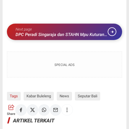
Next page
DPC Peradi Singaraja dan STAHN Mpu Kuturan
segara direalisasikan MOU Lewat PKPA
SPECIAL ADS
Tags
Kabar Buleleng
News
Seputar Bali
Share
ARTIKEL TERKAIT