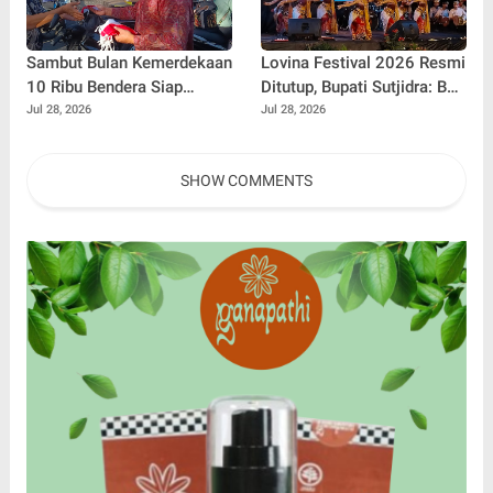
Sambut Bulan Kemerdekaan
Lovina Festival 2026 Resmi
10 Ribu Bendera Siap
Ditutup, Bupati Sutjidra: Bali
Dibagikan
Utara Siap Menjadi
Jul 28, 2026
Jul 28, 2026
Destinasi Pariwisata Kelas
Dunia
SHOW COMMENTS