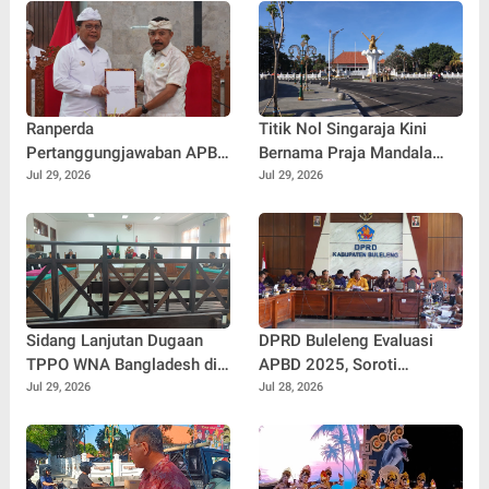
Ranperda
Titik Nol Singaraja Kini
Pertanggungjawaban APBD
Bernama Praja Mandala
2025 Disepakati, Siap
Singa Ambara Raja, Perkuat
Jul 29, 2026
Jul 29, 2026
Diajukan Menjadi Perda
Identitas Kota Pusaka
Sidang Lanjutan Dugaan
DPRD Buleleng Evaluasi
TPPO WNA Bangladesh di
APBD 2025, Soroti
PN Singaraja, Muncul
Besarnya SiLPA dan Dorong
Jul 29, 2026
Jul 28, 2026
Perbedaan Keterangan
Penguatan Peran BUMD
dengan BAP