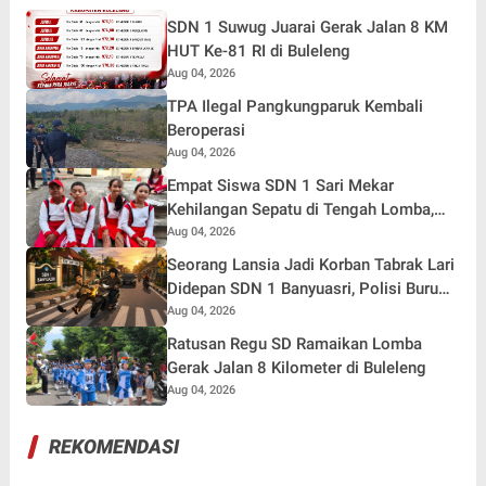
SDN 1 Suwug Juarai Gerak Jalan 8 KM
HUT Ke-81 RI di Buleleng
Aug 04, 2026
TPA Ilegal Pangkungparuk Kembali
Beroperasi
Aug 04, 2026
Empat Siswa SDN 1 Sari Mekar
Kehilangan Sepatu di Tengah Lomba,
Tetap Tempuh 7 Kilometer Demi Merah
Aug 04, 2026
Putih
Seorang Lansia Jadi Korban Tabrak Lari
Didepan SDN 1 Banyuasri, Polisi Buru
Pengendara
Aug 04, 2026
Ratusan Regu SD Ramaikan Lomba
Gerak Jalan 8 Kilometer di Buleleng
Aug 04, 2026
REKOMENDASI