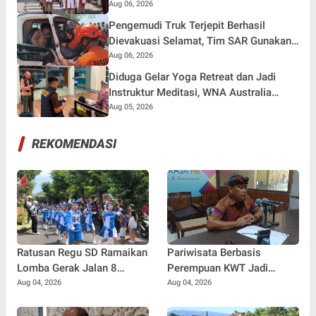
Hadiah Rp82,5 Juta pada HUT RI ke-81
Aug 06, 2026
Pengemudi Truk Terjepit Berhasil
Dievakuasi Selamat, Tim SAR Gunakan
Teknik Khusus
Aug 06, 2026
Diduga Gelar Yoga Retreat dan Jadi
Instruktur Meditasi, WNA Australia
Dideportasi Imigrasi Singaraja
Aug 05, 2026
REKOMENDASI
Ratusan Regu SD Ramaikan
Pariwisata Berbasis
Lomba Gerak Jalan 8
Perempuan KWT Jadi
Kilometer di Buleleng
Motor Penggerak Ekonomi
Aug 04, 2026
Aug 04, 2026
Desa Panji