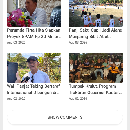
Perumda Tirta Hita Siapkan
Panji Sakti Cup I Jadi Ajang
Proyek SPAM Rp 20 Miliar,
Menjaring Bibit Atlet
Pasokan Air Banyuning dan
Baseball Muda Buleleng
Aug 03, 2026
Aug 03, 2026
Petandakan Ditarget Lebih
Stabil
Wall Panjat Tebing Bertaraf
Tumpek Krulut, Program
Internasional Dibangun di
Traktiran Gubernur Koster
Buleleng, Dukung Sport
Dongkrak Omzet UMKM
Aug 02, 2026
Aug 02, 2026
Tourism Bali
Kuliner Buleleng
SHOW COMMENTS