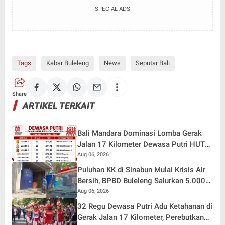
SPECIAL ADS
Tags
Kabar Buleleng
News
Seputar Bali
Share
ARTIKEL TERKAIT
Bali Mandara Dominasi Lomba Gerak
Jalan 17 Kilometer Dewasa Putri HUT
RI ke-81 di Buleleng
Aug 06, 2026
Puluhan KK di Sinabun Mulai Krisis Air
Bersih, BPBD Buleleng Salurkan 5.000
Liter Air dan Siaga Hadapi Dampak
Aug 06, 2026
Kemarau
32 Regu Dewasa Putri Adu Ketahanan di
Gerak Jalan 17 Kilometer, Perebutkan