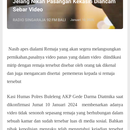
Jelang Nikah Pasangan Kekasih Diancam
Sebar Video
RADIO SINGARAJA 92 FM BALI
Januari 10, 2025
Nasib apes dialami Remaja yang akan segera melangsungkan
pernikahan,pasalnya video panas yang dalam video
diindikasi
mirip dengan remaja tersebut disebar oleh orang tak dikenal
dan juga mengancam disertai
pememeras kepada si remaja
tersebut
Kasi Humas Polres Buleleng AKP Gede Darma Diatmika saat
dikonfirmasi Jumat 10 Januari 2024
membenarkan adanya
video tidak senonoh sepasang remaja yang berhubungan dalam
sebuah kamar dan sudah tersebar luas di media sosial. Bahkan
pihak kepolisian mengaku telah mengetahui kejadian tersebut