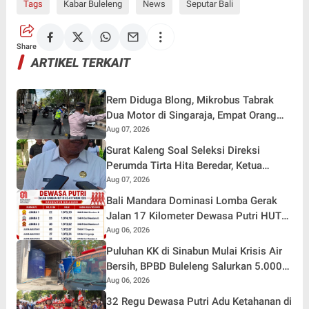
Tags
Kabar Buleleng
News
Seputar Bali
Share
ARTIKEL TERKAIT
Rem Diduga Blong, Mikrobus Tabrak
Dua Motor di Singaraja, Empat Orang
Terluka
Aug 07, 2026
Surat Kaleng Soal Seleksi Direksi
Perumda Tirta Hita Beredar, Ketua
Pansel: Kenapa Tidak Gunakan Masa
Aug 07, 2026
Sanggah?
Bali Mandara Dominasi Lomba Gerak
Jalan 17 Kilometer Dewasa Putri HUT
RI ke-81 di Buleleng
Aug 06, 2026
Puluhan KK di Sinabun Mulai Krisis Air
Bersih, BPBD Buleleng Salurkan 5.000
Liter Air dan Siaga Hadapi Dampak
Aug 06, 2026
Kemarau
32 Regu Dewasa Putri Adu Ketahanan di