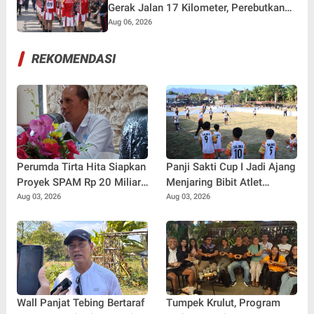
Gerak Jalan 17 Kilometer, Perebutkan
Hadiah Rp82,5 Juta pada HUT RI ke-81
Aug 06, 2026
REKOMENDASI
Perumda Tirta Hita Siapkan
Panji Sakti Cup I Jadi Ajang
Proyek SPAM Rp 20 Miliar,
Menjaring Bibit Atlet
Pasokan Air Banyuning dan
Baseball Muda Buleleng
Aug 03, 2026
Aug 03, 2026
Petandakan Ditarget Lebih
Stabil
Wall Panjat Tebing Bertaraf
Tumpek Krulut, Program