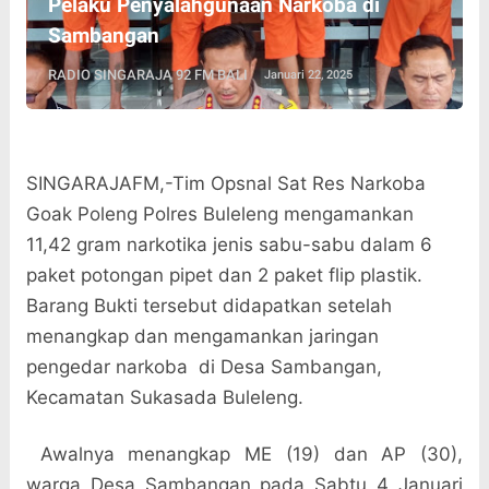
Pelaku Penyalahgunaan Narkoba di
Sambangan
RADIO SINGARAJA 92 FM BALI
Januari 22, 2025
SINGARAJAFM,-Tim Opsnal Sat Res Narkoba
Goak Poleng Polres Buleleng mengamankan
11,42 gram narkotika jenis sabu-sabu dalam 6
paket potongan pipet dan 2 paket flip plastik.
Barang Bukti tersebut didapatkan setelah
menangkap dan mengamankan jaringan
pengedar narkoba
di Desa Sambangan,
Kecamatan Sukasada Buleleng.
Awalnya menangkap ME (19) dan AP (30),
warga Desa Sambangan pada Sabtu 4 Januari