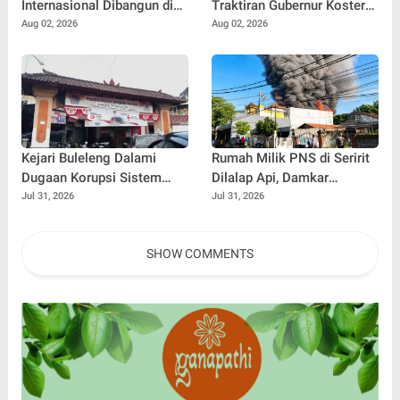
Internasional Dibangun di
Traktiran Gubernur Koster
Buleleng, Dukung Sport
Dongkrak Omzet UMKM
Aug 02, 2026
Aug 02, 2026
Tourism Bali
Kuliner Buleleng
Kejari Buleleng Dalami
Rumah Milik PNS di Seririt
Dugaan Korupsi Sistem
Dilalap Api, Damkar
Elektronik Perumda Pasar,
Buleleng Berjibaku Selama
Jul 31, 2026
Jul 31, 2026
Dua Lokasi Digeledah
Dua Jam Padamkan
Kebakaran
SHOW COMMENTS