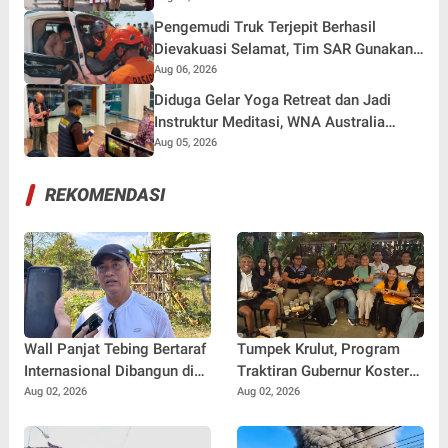
Pengemudi Truk Terjepit Berhasil
Dievakuasi Selamat, Tim SAR Gunakan
Teknik Khusus
Aug 06, 2026
Diduga Gelar Yoga Retreat dan Jadi
Instruktur Meditasi, WNA Australia
Dideportasi Imigrasi Singaraja
Aug 05, 2026
REKOMENDASI
Wall Panjat Tebing Bertaraf
Tumpek Krulut, Program
Internasional Dibangun di
Traktiran Gubernur Koster
Buleleng, Dukung Sport
Dongkrak Omzet UMKM
Aug 02, 2026
Aug 02, 2026
Tourism Bali
Kuliner Buleleng