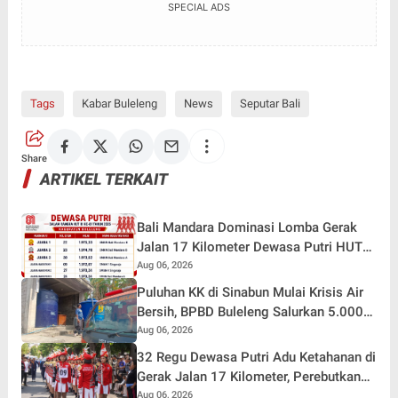
SPECIAL ADS
Tags
Kabar Buleleng
News
Seputar Bali
Share
ARTIKEL TERKAIT
Bali Mandara Dominasi Lomba Gerak
Jalan 17 Kilometer Dewasa Putri HUT
RI ke-81 di Buleleng
Aug 06, 2026
Puluhan KK di Sinabun Mulai Krisis Air
Bersih, BPBD Buleleng Salurkan 5.000
Liter Air dan Siaga Hadapi Dampak
Aug 06, 2026
Kemarau
32 Regu Dewasa Putri Adu Ketahanan di
Gerak Jalan 17 Kilometer, Perebutkan
Hadiah Rp82,5 Juta pada HUT RI ke-81
Aug 06, 2026