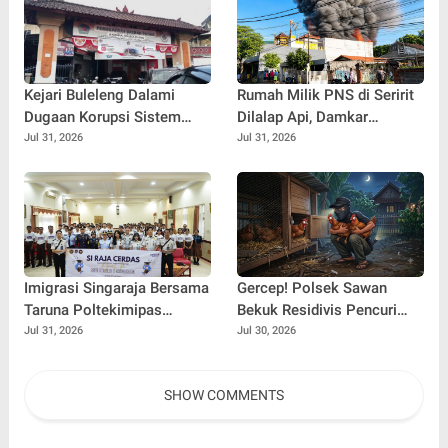
Kejari Buleleng Dalami
Rumah Milik PNS di Seririt
Dugaan Korupsi Sistem
Dilalap Api, Damkar
Elektronik Perumda Pasar,
Buleleng Berjibaku Selama
Jul 31, 2026
Jul 31, 2026
Dua Lokasi Digeledah
Dua Jam Padamkan
Kebakaran
Imigrasi Singaraja Bersama
Gercep! Polsek Sawan
Taruna Poltekimipas
Bekuk Residivis Pencuri
Edukasi Ratusan Pelajar
Dua Ekor Ayam Kurang dari
Jul 31, 2026
Jul 30, 2026
Melalui Program Si Raja
24 Jam
Cerdas
SHOW COMMENTS