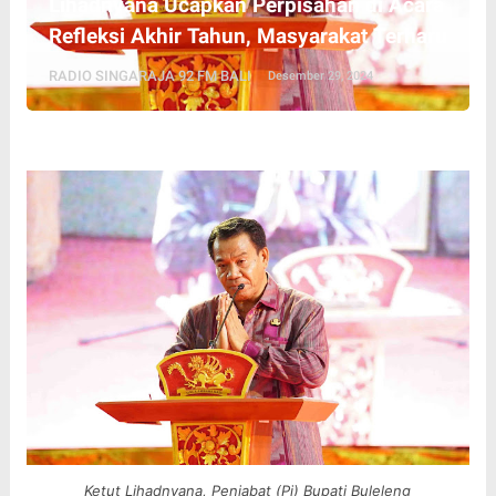
Lihadnyana Ucapkan Perpisahan di Acara
Refleksi Akhir Tahun, Masyarakat Terharu
RADIO SINGARAJA 92 FM BALI
Desember 29, 2024
Ketut Lihadnyana, Penjabat (Pj) Bupati Buleleng